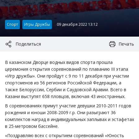
Категория:
Спорт
Игры Дружбы
09 декабря 2022 13:12
Поделиться
Печать
В казанском Дворце водных видов спорта прошла
церемония открытия соревнований по плаванию III этапа
«Игр дружбы». Они пройдут с 9 по 11 декабря при участии
спортсменов из 56 регионов Российской Федерации, а
также Белоруссии, Сербии и Саудовской Аравии. Всего в
Казани выступят 658 пловцов, включая 43 иностранных.
В соревнованиях примут участие девушки 2010-2011 годов
рождения и юноши 2008-2009 г.р. Они разыграют 36
комплектов наград в индивидуальных заплывах и эстафетах
в 25-метровом бассейне.
«Поздравляю всех с открытием соревнований «Юность