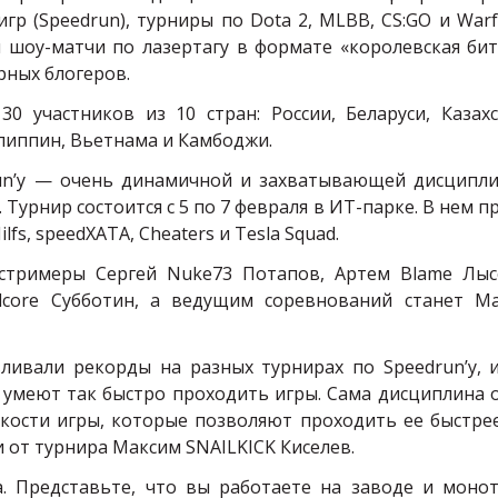
гр (
Speedrun
), турниры по
Dota
2,
MLBB
,
CS
:
GO
и
Warf
я шоу-матчи по лазертагу в формате «королевская бит
рных блогеров.
0 участников из 10 стран: России, Беларуси, Казахс
илиппин, Вьетнама и Камбоджи.
un
’у — очень динамичной и захватывающей дисципли
 Турнир состоится с 5 по 7 февраля в ИТ-парке. В нем п
ilfs
,
speed
ХАТА,
Cheaters
и
Tesla
Squad
.
 стримеры Сергей
Nuke
73 Потапов, Артем
Blame
Лысе
dcore
Субботин, а ведущим соревнований станет М
авливали рекорды на разных турнирах по
Speedrun
’у,
 умеют так быстро проходить игры. Сама дисциплина 
кости игры, которые позволяют проходить ее быстрее
и от турнира Максим
SNAILKICK
Киселев.
. Представьте, что вы работаете на заводе и моно