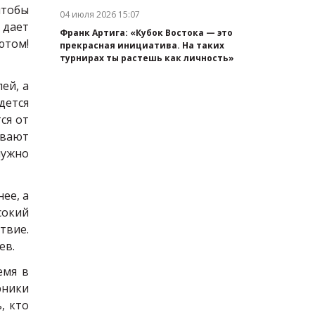
чтобы
04 июля 2026 15:07
Дата публикации:
 дает
Франк Артига: «Кубок Востока — это
ютом!
прекрасная инициатива. На таких
турнирах ты растешь как личность»
ей, а
дется
ся от
ивают
нужно
ее, а
сокий
твие.
ев.
емя в
рники
, кто