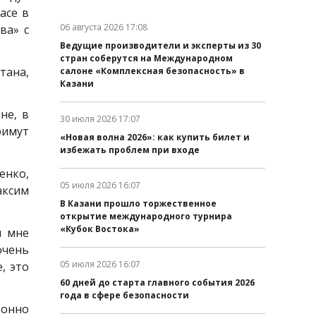
ace
в
06 августа 2026 17:08
ва» с
Дата публикации:
Ведущие производители и эксперты из 30
стран соберутся на Международном
тана,
салоне «Комплексная безопасность» в
Казани
не, в
30 июля 2026 17:07
Дата публикации:
римут
«Новая волна 2026»: как купить билет и
избежать проблем при входе
нко,
05 июля 2026 16:07
аксим
Дата публикации:
В Казани прошло торжественное
открытие международного турнира
«Кубок Востока»
 и мне
очень
05 июля 2026 16:07
, это
Дата публикации:
60 дней до старта главного события 2026
года в сфере безопасности
тонно