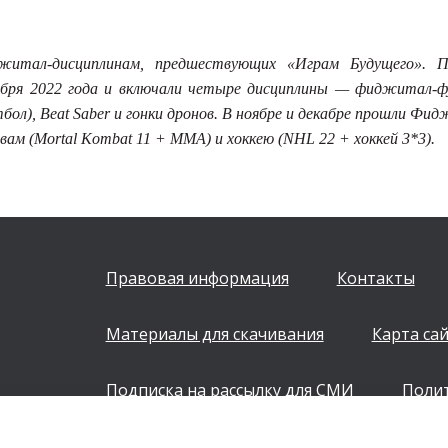
житал-дисциплинам, предшествующих «Играм Будущего». П
бря 2022 года и включали четыре дисциплины — фиджитал-
бол),
Beat
Saber
и гонки дронов. В ноябре и декабре прошли Фи
вам (
Mortal
Kombat
11 +
MMA
) и хоккею
(NHL 22 + хоккей 3*3).
Правовая информация
Контакты
Материалы для скачивания
Карта са
Подписка на рассылку для СМИ
Поли