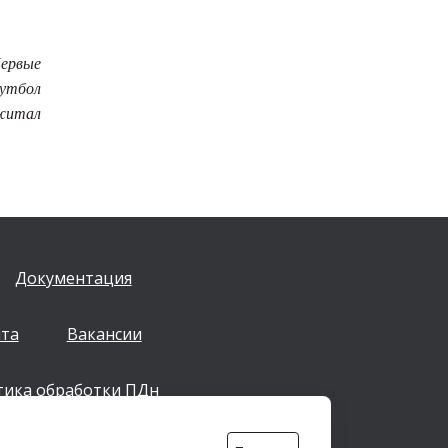
ервые
футбол
джитал
Документация
йта
Вакансии
тика обработки ПДн