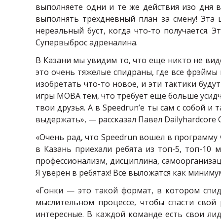
выполняете одни и те же действия изо дня в
выполнять трехдневный план за смену! Эта 
нереальный буст, когда что-то получается. 
Супервыброс адреналина.
В Казани мы увидим то, что еще никто не вид
это очень тяжелые спидраны, где все фрэймы 
изобретать что-то новое, и эти тактики буду
игры
MOBA
тем, что требует еще больше усидч
твои друзья. А в Speedrun’e ты сам с собой и
выдержать», — рассказал Павел
Dailyhardcore
С
«Очень рад, что
Speedrun
вошел в программу Ф
в Казань приехали ребята из топ-5, топ-10 
профессионализм, дисциплина, самоорганизаци
Я уверен в ребятах! Все выложатся как миним
«Гонки — это такой формат, в котором спид
мыслительном процессе, чтобы спасти свой 
интересные. В каждой команде есть свои лиде