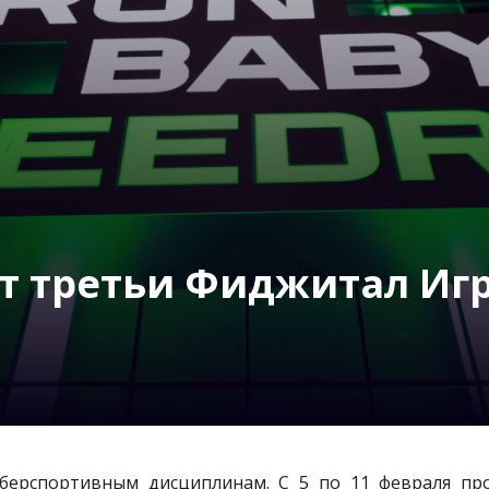
ет третьи Фиджитал Иг
берспортивным дисциплинам. С 5 по 11 февраля пр