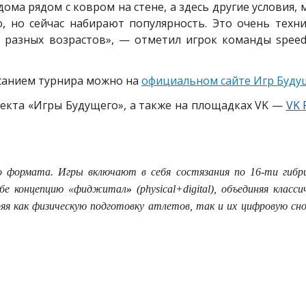
ма рядом с ковром на стене, а здесь другие условия, 
, но сейчас набирают популярность. Это очень техни
и разных возрастов», — отметил игрок команды
spee
исанием турнира можно на
официальном сайте Игр Буду
оекта «Игры Будущего», а также на площадках
VK
—
VK
формата. Игры включают в себя состязания по 16-ти гибр
ебе концепцию «фиджитал
»
(
physical
+
digital
), объединяя класси
яя как физическую подготовку атлетов, так и их цифровую сно