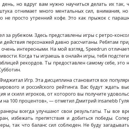
 день, но вдруг вам нужно научиться делать их так, 
штука отнимает много ментальных сил, внимания, но
Это не просто утренний кофе. Это как прыжок с параш
ел за рубежом. Здесь представлены игры с ретро-консол
и действия персонажей давно рассчитаны. Ребятам при
т очень интересными. На мой взгляд,
Speedrun
отличает
ивости. Когда ты играешь в онлайн игры, тебя подстег
 таблицей рекордов. Ты предоставлен самому себе, это 
убботин.
иджитал Игр. Эта дисциплина становится все популярн
мирового и российского рейтинга. Вас будут ждать вы
я и скилл игроков, от которого вы получите удовольс
ум на 100 процентов», — отметил Дмитрий
insanebb
Гуля
ранеры всегда улучшают свои результаты. Ты все вр
ран, избежать препятствия и добиться победы. Сопе
ры, так что баланс сил соблюден. Не буду загадывать