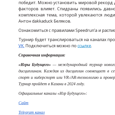
победит. Можно установить мировой рекорд до
факторов влияет. Спидраны появились давно
комплексная тема, которой увлекаются люд
Антон
dakkaduck
Беляков.
Ознакомиться с правилами
Speedrun
’а и расп
Турнир будет транслироваться на каналах пр
VK
.
Подключиться можно по
ссылке
.
Справочная информация:
«Игры Будущего»
— международный турнир нового 
дисциплинам. Каждая из дисциплин совмещает в с
спорт и киберспорт или
VR
-/
AR
-технологию и провер
Турнир пройдет в Казани в 2024 году.
Официальные каналы «Игр Будущего»:
Сайт
Telegram
канал