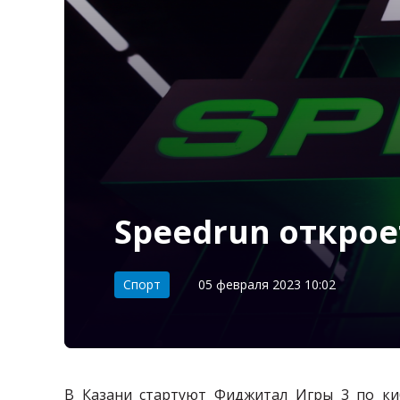
Speedrun откро
Категория:
Спорт
05 февраля 2023 10:02
В Казани стартуют Фиджитал Игры 3 по ки