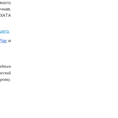
много
чная,
d
ХАТА
щего.
Play
и
идным
ческий
ровку.