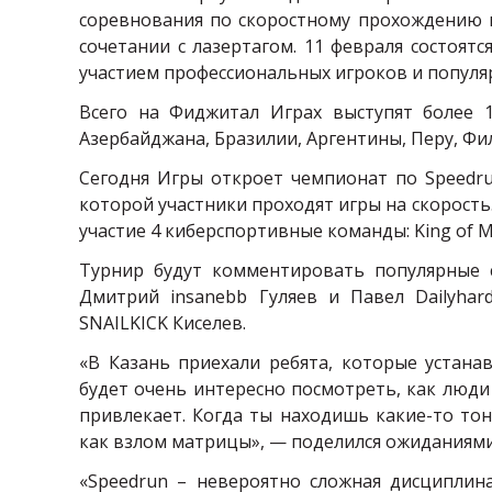
соревнования по скоростному прохождению и
сочетании с лазертагом. 11 февраля состоятс
участием профессиональных игроков и популя
Всего на Фиджитал Играх выступят более 13
Азербайджана, Бразилии, Аргентины, Перу, Ф
Сегодня Игры откроет чемпионат по
Speedr
которой участники проходят игры на скорость.
участие 4 киберспортивные команды:
King
of
M
Турнир будут комментировать популярные
Дмитрий
insanebb
Гуляев и Павел
Dailyhar
SNAILKICK
Киселев.
«В Казань приехали ребята, которые устан
будет очень интересно посмотреть, как люди
привлекает. Когда ты находишь какие-то тон
как взлом матрицы», — поделился ожиданиям
«
Speedrun
– невероятно сложная дисциплина