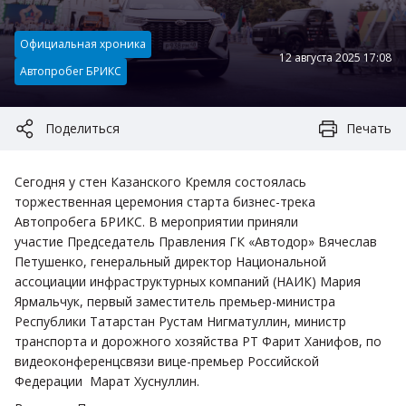
Категория:
Официальная хроника
12 августа 2025 17:08
Автопробег БРИКС
Поделиться
Печать
Сегодня у стен Казанского Кремля состоялась
торжественная церемония старта бизнес-трека
Автопробега БРИКС. В мероприятии приняли
участие Председатель Правления ГК «Автодор» Вячеслав
Петушенко, генеральный директор Национальной
ассоциации инфраструктурных компаний (НАИК) Мария
Ярмальчук, первый заместитель премьер-министра
Республики Татарстан Рустам Нигматуллин, министр
транспорта и дорожного хозяйства РТ Фарит Ханифов, по
видеоконференцсвязи вице-премьер Российской
Федерации Марат Хуснуллин.