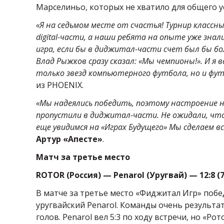
Марселиньо, которых не хватило для общего у
«Я на седьмом месте от счастья! Турнир классны
digital-части, а наши ребята на опыте уже знал
игра, если бы в диджитал-части счет был бы бол
Влад Рыжков сразу сказал: «Мы чемпионы!». И я 
только звезд компьютерного футбола, но и фут
из PHOENIX.
«Мы надеялись победить, поэтому настроение н
пропустили в диджитал-части. Не ожидали, что
еще увидимся на «Играх Будущего» Мы сделаем 
Артур «Апесте»
.
Матч за третье место
ROTOR (Россия) — Penarol (Уругвай) — 12:8 
В матче за третье место «Фиджитал Игр» побе
уругвайский Penarol. Команды очень результа
голов. Penarol вел 5:3 по ходу встречи, но «Р