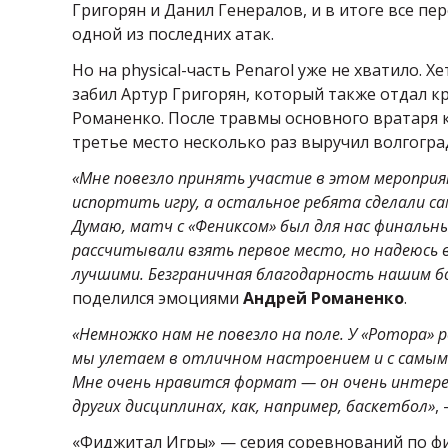
Григорян и Данил Генералов, и в итоге все пер
одной из последних атак.
Но на physical-часть Penarol уже не хватило. 
забил Артур Григорян, который также отдал к
Романенко. После травмы основного вратаря к
третье место несколько раз выручил волгогра
«Мне повезло принять участие в этом мероприя
испортить игру, а остальное ребята сделали са
Думаю, матч с «Фениксом» был для нас финальн
рассчитывали взять первое место, но надеюсь в
лучшими. Безграничная благодарность нашим бол
поделился эмоциями
Андрей Романенко
.
«Немножко нам не повезло на поле. У «Ротора» р
мы улетаем в отличном настроением и с самыми
Мне очень нравится формат — он очень интерес
других дисциплинах, как, например, баскетбол»
,
«Фиджитал Игры» — серия соревнований по 