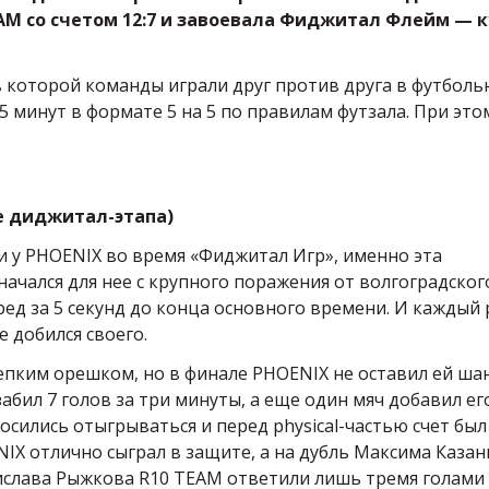
AM со счетом 12:7 и завоевала Фиджитал Флейм — 
, в которой команды играли друг против друга в футбол
о 5 минут в формате 5 на 5 по правилам футзала. При это
сле диджитал-этапа)
и у PHOENIX во время «Фиджитал Игр», именно эта
начался для нее с крупного поражения от волгоградског
ред за 5 секунд до конца основного времени. И каждый 
е добился своего.
епким орешком, но в финале PHOENIX не оставил ей ша
 забил 7 голов за три минуты, а еще один мяч добавил ег
осились отыгрываться и перед physical-частью счет был
ENIX отлично сыграл в защите, а на дубль Максима Каза
ислава Рыжкова R10 TEAM ответили лишь тремя голами