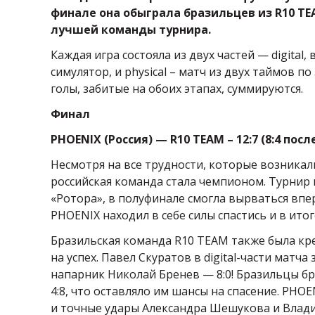
финале она обыграла бразильцев из R10 TE
лучшей команды турнира.
Каждая игра состояла из двух частей — digital
симулятор, и physical – матч из двух таймов п
голы, забитые на обоих этапах, суммируются.
Финал
PHOENIX (Россия) — R10 TEAM – 12:7 (8:4 по
Несмотря на все трудности, которые возникал
российская команда стала чемпионом. Турнир 
«Ротора», в полуфинале смогла вырваться впе
PHOENIX находил в себе силы спастись и в итог
Бразильская команда R10 TEAM также была кр
на успех. Павел Скуратов в digital-части матча
напарник Николай Бренев — 8:0! Бразильцы бр
4:8, что оставляло им шансы на спасение. PHO
и точные удары Александра Шешукова и Влад