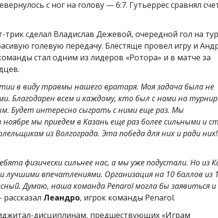
евернулось с ног на голову — 6:7. Гутьеррес сравнял сче
Хет-трик сделал Владислав Дежевой, очередной гол на ту
расивую голевую передачу. Блестяще провел игру и Анд
оманды стал одним из лидеров «Ротора» и в матче за
дцев.
тии в виду травмы нашего вратаря. Моя задача была не
ми. Благодарен всем и каждому, кто был с нами на турнир
ым. Будет интересно сыграть с ними еще раз. Мы
 ноябре мы приедем в Казань еще раз более сильными и с
ельщикам из Волгограда. Эта победа для них и ради них!
ебята физически сильнее нас, а мы уже подустали. Но из К
 лучшими впечатлениями. Организация на 10 баллов из 1
ный. Думаю, наша команда Penarol могла бы заявиться и
 – рассказал
Леандро
, игрок команды Penarol.
фиджитал-дисциплинам, предшествующих «Играм