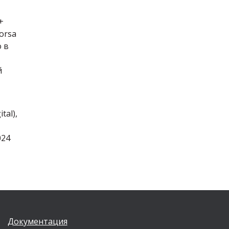
+
orsa
о в
й
al),
024
Документация