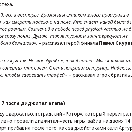
спеха.
й, все в восторге. Бразильцы слишком много проиграли в
и, как сыграть надежно на поле. Кто знает, какой была б
ее ровным. Сомнений в победе перед physical-частью не б
все сразу понял. Думаю, такие турниры заинтересуют не
бола большого»,
– рассказал герой финала
Павел Скура
е из лучших. Но это футбол, так бывает. Мы слишком мн
 соперник так силен. Очень понравился турнир. Надеюсь,
все, чтобы завоевать трофей»
! – рассказал игрок бразиль
(7:7 после диджитал этапа)
ду одержал волгоградский «Ротор», который переиграл
тивно провели диджитал-часть игры, забив на двоих 14
отор» прибавил после того, как за джойстиками сели Арту