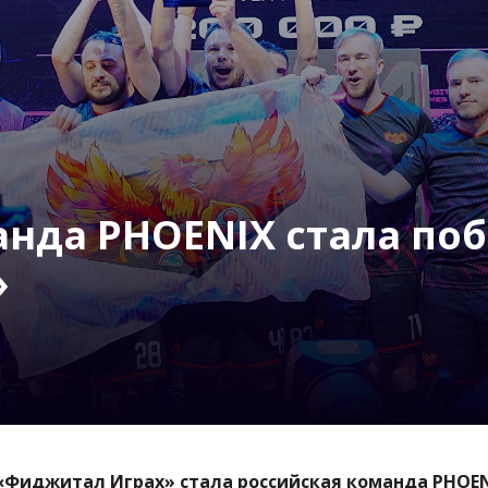
анда PHOENIX стала по
»
«Фиджитал Играх» стала российская команда PHOEN