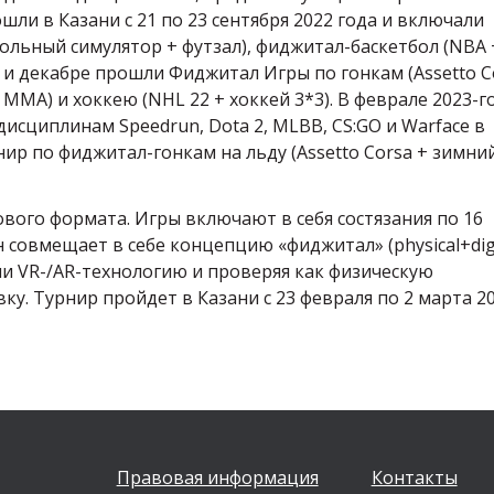
ли в Казани с 21 по 23 сентября 2022 года и включали
льный симулятор + футзал), фиджитал-баскетбол (NBA 
ре и декабре прошли Фиджитал Игры по гонкам (Assetto C
 MMA) и хоккею (NHL 22 + хоккей 3*3). В феврале 2023-г
исциплинам Speedrun, Dota 2, MLBB, CS:GO и Warface в
нир по фиджитал-гонкам на льду (Assetto Corsa + зимни
ого формата. Игры включают в себя состязания по 16
совмещает в себе концепцию «фиджитал» (physical+digit
ли VR-/AR-технологию и проверяя как физическую
ку. Турнир пройдет в Казани с 23 февраля по 2 марта 2
Правовая информация
Контакты