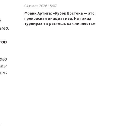
04 июля 2026 15:07
Дата публикации:
Франк Артига: «Кубок Востока — это
прекрасная инициатива. На таких
ы
турнирах ты растешь как личность»
ыло.
тов
ого
 мы
цев
р