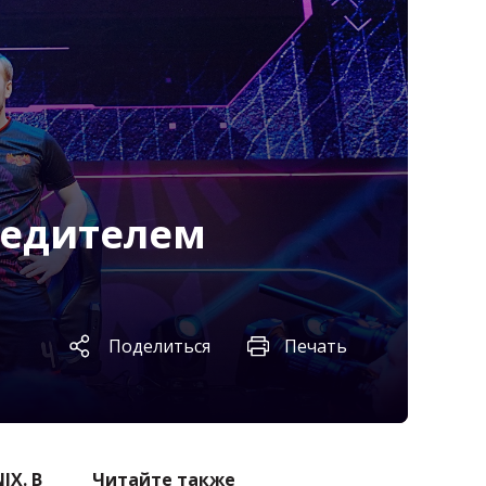
бедителем
Поделиться
Печать
IX. В
Читайте также