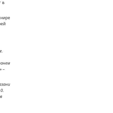
т в
рнире
рей
е.
танем
»
–
азани
0.
 в