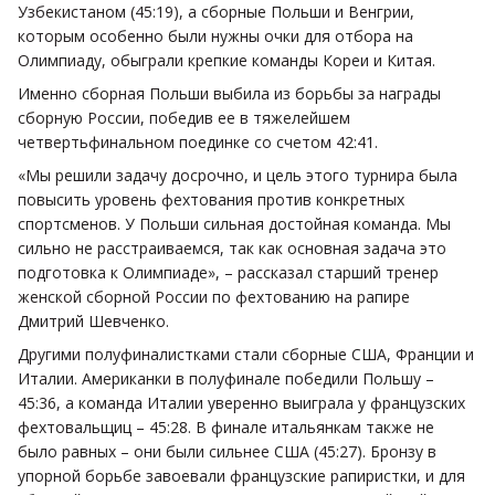
Узбекистаном (45:19), а сборные Польши и Венгрии,
которым особенно были нужны очки для отбора на
Олимпиаду, обыграли крепкие команды Кореи и Китая.
Именно сборная Польши выбила из борьбы за награды
сборную России, победив ее в тяжелейшем
четвертьфинальном поединке со счетом 42:41.
«Мы решили задачу досрочно, и цель этого турнира была
повысить уровень фехтования против конкретных
спортсменов. У Польши сильная достойная команда. Мы
сильно не расстраиваемся, так как основная задача это
подготовка к Олимпиаде», – рассказал старший тренер
женской сборной России по фехтованию на рапире
Дмитрий Шевченко.
Другими полуфиналистками стали сборные США, Франции и
Италии. Американки в полуфинале победили Польшу –
45:36, а команда Италии уверенно выиграла у французских
фехтовальщиц – 45:28. В финале итальянкам также не
было равных – они были сильнее США (45:27). Бронзу в
упорной борьбе завоевали французские рапиристки, и для