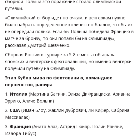
сборной Польши это поражение стоило олимпийской
путевки.
«Олимпийский отбор идет по очкам, и венгеркам нужно
было набрать определенное количество баллов, чтобы их
не опередили польки. Если бы Польша победила Францию в
матче за бронзу, то они попали бы на Олимпиаду», –
рассказал Дмитрий Шевченко.
Сборная России в турнире за 5-8-е места обыграла
японских и венгерских фехтовальщиц, но именно венгерки
получили путевку на Олимпиаду.
Этап Кубка мира по фехтованию, командное
первенство, рапира
1.
Италия
(Мартина Батини, Элиза ДиФранциска, Арианна
Эрриго, Аличе Вольпи)
2.
США
(Иман Блоу, Жаклин Дубрович, Ли Кифер, Сабрина
Массиалас)
3.
Франция
(Анита Блаз, Астрид Гюйар, Полин Ранвье,
Изаора Тибус)