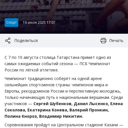
Категория:
Спорт
16 июля 2025 17:07
Поделиться
Печать
С 7 по 10 августа столица Татарстана примет одно из
самых ожидаемых событий сезона — ПСБ Чемпионат
России по лёгкой атлетике.
Чемпионат традиционно соберёт на одной арене
сильнейших спортсменов страны: чемпионов мира и
Европы, рекордсменов России и перспективную молодёжь,
только начинающую путь к национальным вершинам. Среди
участников —
Сергей Шубенков, Данил Лысенко, Елена
Соколова, Екатерина Конева, Валерий Пронкин,
Полина Кнороз, Владимир Никитин.
Соревнования пройдут на Центральном стадионе Казани —