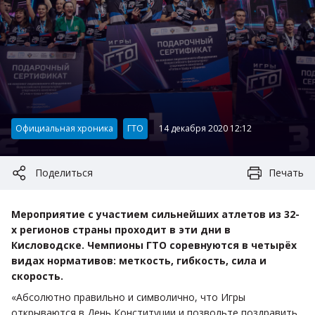
Категория:
Официальная хроника
ГТО
14 декабря 2020 12:12
Поделиться
Печать
Мероприятие с участием сильнейших атлетов из 32-
х регионов страны проходит в эти дни в
Кисловодске. Чемпионы ГТО соревнуются в четырёх
видах нормативов: меткость, гибкость, сила и
скорость.
«Абсолютно правильно и символично, что Игры
открываются в День Конституции и позвольте поздравить