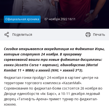
Категория:
Официальная хроника
07 ноября 2022 16:11
Поделиться
Печать
Cегодня открывается аккредитация на Фиджитал Игры,
которые стартуют 24 ноября. В программу
соревнований вошли три новые фиджитал-дисциплины:
гонки (Assetto Corsa + картинг), единоборства (Mortal
Kombat 11 + MMA) и хоккей (NHL + хоккей 3*3).
Фиджитал-гонки пройдут 24 ноября в картинг центре на
территории торгового комплекса «KazanMall».
Соревнования по фиджитал-боям состоятся 26 ноября во
Дворце единоборств «Ак Барс», а 10-11 декабря ледовый
дворец «Татнефть-Арена» примет турнир по фиджитал-
хоккею.