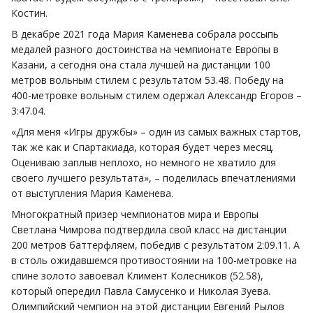
Костин.
В декабре 2021 года Мария Каменева собрала россыпь
медалей разного достоинства на чемпионате Европы в
Казани, а сегодня она стала лучшей на дистанции 100
метров вольным стилем с результатом 53.48. Победу на
400-метровке вольным стилем одержал Александр Егоров –
3:47.04.
«Для меня «Игры дружбы» – один из самых важных стартов,
так же как и Спартакиада, которая будет через месяц.
Оцениваю заплыв неплохо, но немного не хватило для
своего лучшего результата», – поделилась впечатлениями
от выступления Мария Каменева.
Многократный призер чемпионатов мира и Европы
Светлана Чимрова подтвердила свой класс на дистанции
200 метров баттерфляем, победив с результатом 2:09.11. А
в столь ожидавшемся противостоянии на 100-метровке на
спине золото завоевал Климент Колесников (52.58),
который опередил Павла Самусенко и Николая Зуева.
Олимпийский чемпион на этой дистанции Евгений Рылов