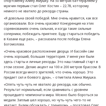
спортсменку Алину Жмушку. На 50 метрах баттерфляем у
мужчин первым стал Олег Костин – 22.78, которому
немного не хватило до рекорда страны.
«Я довольна своей победой. Мне очень нравится, как все
организовали. Все очень красиво! Конкуренция на этих
соревнованиях очень сильная, и когда такие сильные
соперники, побеждать приятнее. Буду стараться победить
в Казани еще раз», – рассказала после победы Елена
Богомолова.
«Очень красивое расположение дворца. И бассейн сам
очень хороший, большая территория. У меня уже были
здесь старты и личные рекорды. Это наш главный старт в
этом сезоне. Делаю акцент на 100 и 200 метров брассом. В
России всегда много зрителей, что очень хорошо. Это
придает сил и боевого духа», – отметила Алина Жмушка.
«Опять чуть-чуть не хватило до рекорда, как обычно.
Результат нормальный, если сравнивать с уровнем
прошедшего чемпионата мира. Можно было бороться за
медали. Заплыв шел хорошо, но чуть-чуть чего-то не
хватает. Будем обсуждать с тренером», – посетовал Олег