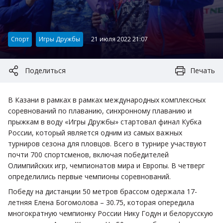
Категория:
Спорт
Игры Дружбы
21 июля 2022 21:07
Поделиться
Печать
В Казани в рамках в рамках международных комплексных
соревнований по плаванию, синхронному плаванию и
прыжкам в воду «Игры Дружбы» стартовал финал Кубка
России, который является одним из самых важных
турниров сезона для пловцов. Всего в турнире участвуют
почти 700 спортсменов, включая победителей
Олимпийских игр, чемпионатов мира и Европы. В четверг
определились первые чемпионы соревнований.
Победу на дистанции 50 метров брассом одержала 17-
летняя Елена Богомолова – 30.75, которая опередила
многократную чемпионку России Нику Годун и белорусскую