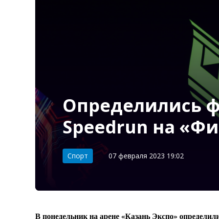
Определились фи
Speedrun на «Ф
Категория:
Спорт
07 февраля 2023 19:02
В понедельник на арене «Казань Экспо» определили