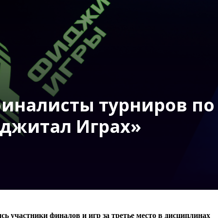
налисты турниров по M
иджитал Играх»
сь участники финалов и игр за третье место
в дисциплинах