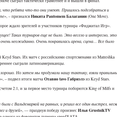
 Move
сыграл тактически грамотнее и
и вышли в финал.
ли, что ребята что-то они умеют. Пришлось подсобраться и
Никита Pantomem Балаганин
те»
, – признался
(One Move).
торое ждало зрителей и участников турнира «Фиджитал Игр».
щее! Таких турниров еще не было. Это весело и интересно, это
 очень неожиданно. Очень понравилась арена, сцена… Все было
ой
Keyd Stars.
Их матч
с
российскими спортсменами из
Matreshka
ереннее
сыграли
латиноамериканцы
.
л хорошо. Но затем мы продумали нашу тактику, взяли правильн
Отавио tavo Габриэлэ
о»
, – подвел итоги матча
из
Keyd Stars.
счетом 2:1, и за первое место турнира поборются
King of Milfs
и
были с Вальдемаркой на равных, и решил все один выстрел, неск
Илья GrustnikTV
ег и друзей»
, — празднуя победу произнес
ла одного из фаворитов турнира
speed
ХАТА.