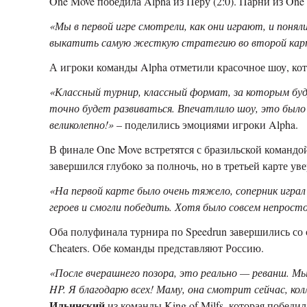
One Move
победила
Alpha
из Перу
(2:
0
).
П
арни
из
One
«Мы в первой игре смотрели, как они играют, и поня
выкатить самую жесткую стратегию во второй кар
А игроки команды
Alpha
отметили красочное шоу, ко
«Классный турнир, классный формат, за которым буду
точно будет развиваться. Впечатлило шоу, это было
великолепно!»
– поделились эмоциями игроки
Alpha.
В финале
One Move
встретятся с бразильской команд
завершился глубоко за полночь, но в третьей карте ув
«На первой карте было очень тяжело, соперник игра
героев и смогли победить. Хотя было совсем непрост
Оба полуфинала турнира по
Speedrun
завершились со 
Cheaters.
Обе команды представляют Россию.
«После вчерашнего позора, это реально — реванш. Мы 
HP. Я благодарю всех! Маму, она смотрит сейчас, колл
Ильинский
из команды King of Milfs, которая победи