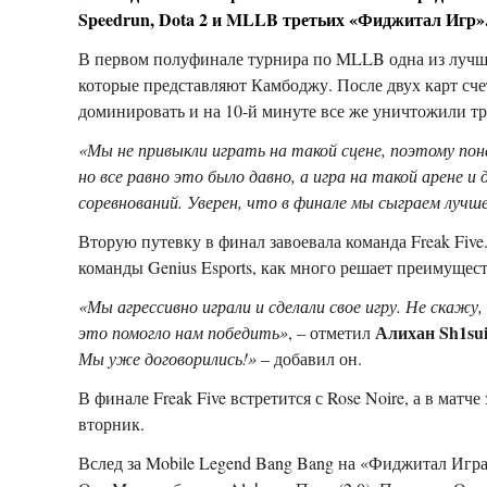
Speedrun
,
Dota 2
и
MLLB третьих «Фиджитал Игр»
В первом полуфинале
турнира по
MLLB
одна из луч
которые представляют Камбоджу.
После двух карт сч
доминировать и на 10-й минуте все же уничтожили тр
«Мы не привыкли играть на такой сцене, поэтому пон
но все равно это было давно, а игра на такой арене
соревнований. Уверен, что в финале мы сыграем лучш
Вторую путевку в финал завоевала команда
Freak Five
команды
Genius Esp
ort
s, к
ак много решает преимущест
«Мы агрессивно играли и сделали свое игру. Не скажу
Алихан Sh1su
это помогло нам победить»
, – отметил
Мы уже договорились!»
– добавил он.
В финале
Freak Five
встретится с
Rose Noire,
а в матче
вторник.
Вслед за
Mobile Legend Bang Bang
на «Фиджитал Игр