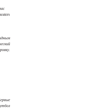
вас
eaters
идным
ческий
ровку.
ервые
футбол