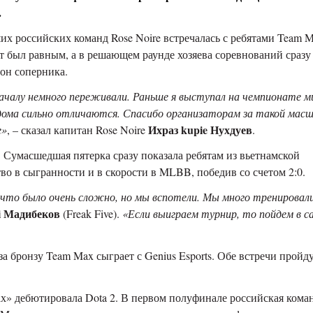
.
ших российских команд
Rose Noire
встречалась с ребятами
Team M
ет был равным,
а в
решающем раунде хозяева соревнований сразу
он соперника.
ачалу немного переживали. Раньше я выступал на чемпионате м
 и дома сильно отличаются. Спасибо организаторам за такой мас
Ихраз kupie Нухдуев
е»
, – сказал капитан
Rose Noire
.
.
Сумасшедшая пятерка сразу показала ребятам из вьетнамской
во в сыгранности и в скорости в
MLBB
,
победив со счетом 2:0.
, что было очень сложно, но мы вспотели. Мы много тренировали
i Мадибеков
(
Freak Five
).
«Если выиграем турнир, то пойдем в са
 за бронзу
Team Max
сыграет с
Genius Esports.
Обе встречи пройду
ах» дебютировала
Dota 2.
В первом полуфинале
российская кома