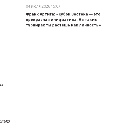
04 июля 2026 15:07
Дата публикации:
Франк Артига: «Кубок Востока — это
прекрасная инициатива. На таких
турнирах ты растешь как личность»
ых
олько