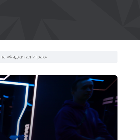
 на «Фиджитал Играх»