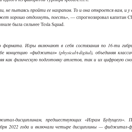
и, не пытаясь пройти ее нахрапом. То и она откроется вам, и у 
может хорошо отдохнуть, поесть»
, — спрогнозировал капитан Ch
инале была сильнее Tesla Squad.
формата. Игры включают в себя состязания по 16-ти гибр
ебе концепцию «фиджитал
»
(
physical
+
digital
), объединяя класси
яя как физическую подготовку атлетов, так и их цифровую сно
житал-дисциплинам, предшествующих «Играм Будущего». П
бря 2022 года и включали четыре дисциплины — фиджитал-