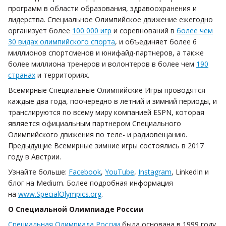
программ в области образования, здравоохранения и
лидерства. Специальное Олимпийское движение ежегодно
организует более
100 000 игр
и соревнований в
более чем
30 видах олимпийского спорта
, и объединяет более 6
миллионов спортсменов и юнифайд-партнеров, а также
более миллиона тренеров и волонтеров в более чем
190
странах
и территориях.
Всемирные Специальные Олимпийские Игры проводятся
каждые два года, поочередно в летний и зимний периоды, и
транслируются по всему миру компанией ESPN, которая
является официальным партнером Специального
Олимпийского движения по теле- и радиовещанию.
Предыдущие Всемирные зимние игры состоялись в 2017
году в Австрии.
Узнайте больше:
Facebook
,
YouTube
,
Instagram
, LinkedIn и
блог на Medium. Более подробная информация
на
www.SpecialOlympics.org
.
О Специальной Олимпиаде России
Специальная Олимпиада России
была основана в 1999 году