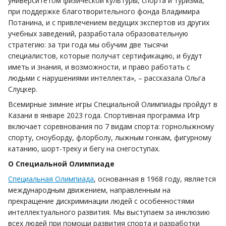
университетом физической культуры, спорта и туризма,
при поддержке благотворительного фонда Владимира
Потанина, и с привлечением ведущих экспертов из других
учебных заведений, разработала образовательную
стратегию: за три года мы обучим две тысячи
специалистов, которые получат сертификацию, и будут
иметь и знания, и возможности, и право работать с
людьми с нарушениями интеллекта», – рассказала Ольга
Слуцкер.
Всемирные зимние игры Специальной Олимпиады пройдут в
Казани в январе 2023 года. Спортивная программа Игр
включает соревнования по 7 видам спорта: горнолыжному
спорту, сноуборду, флорболу, лыжным гонкам, фигурному
катанию, шорт-треку и бегу на снегоступах.
О Специальной Олимпиаде
Специальная Олимпиада
, основанная в 1968 году, является
международным движением, направленным на
прекращение дискриминации людей с особенностями
интеллектуального развития. Мы выступаем за инклюзию
всех людей при помощи развития спорта и разработки