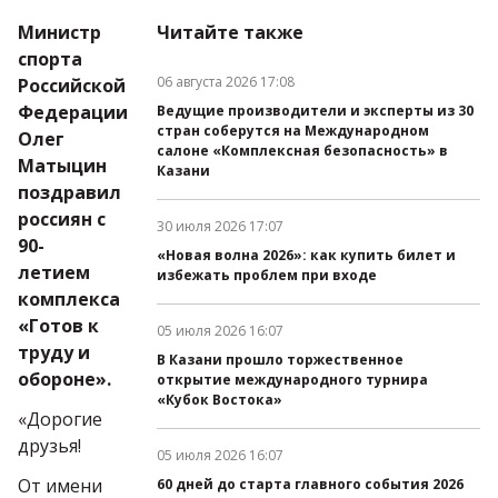
Министр
Читайте также
спорта
06 августа 2026 17:08
Российской
Дата публикации:
Федерации
Ведущие производители и эксперты из 30
стран соберутся на Международном
Олег
салоне «Комплексная безопасность» в
Матыцин
Казани
поздравил
россиян с
30 июля 2026 17:07
Дата публикации:
90-
«Новая волна 2026»: как купить билет и
летием
избежать проблем при входе
комплекса
«Готов к
05 июля 2026 16:07
Дата публикации:
труду и
В Казани прошло торжественное
обороне».
открытие международного турнира
«Кубок Востока»
«Дорогие
друзья!
05 июля 2026 16:07
Дата публикации:
От имени
60 дней до старта главного события 2026