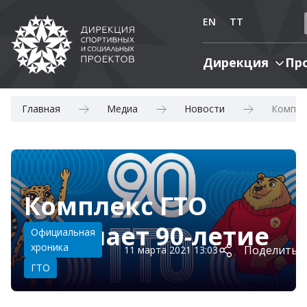
EN
TT
Дирекция
Пр
Главная
Медиа
Новости
Компле
Комплекс ГТО
отмечает 90-летие
Категория:
Официальная
хроника
Поделитьс
11 марта 2021 13:03
ГТО