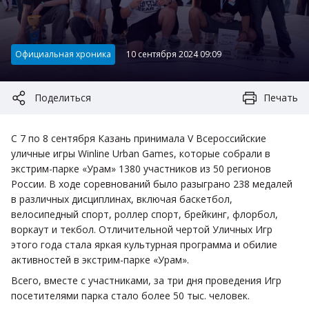
Категория:
Официальная хроника
10 сентября 2024 09:09
Поделиться
Печать
С 7 по 8 сентября Казань принимала V Всероссийские
уличные игры Winline Urban Games, которые собрали в
экстрим-парке «Урам» 1380 участников из 50 регионов
России. В ходе соревнований было разыграно 238 медалей
в различных дисциплинах, включая баскетбол,
велосипедный спорт, роллер спорт, брейкинг, флорбол,
воркаут и текбол. Отличительной чертой Уличных Игр
этого года стала яркая культурная программа и обилие
активностей в экстрим-парке «Урам».
Всего, вместе с участниками, за три дня проведения Игр
посетителями парка стало более 50 тыс. человек.