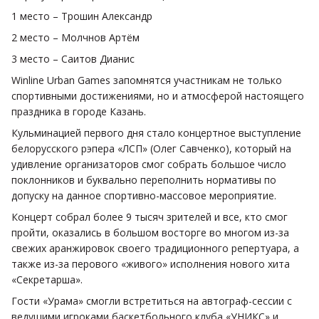
1 место – Трошин Александр
2 место – Молчнов Артём
3 место – Саитов Дианис
Winline Urban Games запомнятся участникам не только
спортивными достижениями, но и атмосферой настоящего
праздника в городе Казань.
Кульминацией первого дня стало концертное выступление
белорусского рэпера «ЛСП» (Олег Савченко), который на
удивление организаторов смог собрать большое число
поклонников и буквально переполнить нормативы по
допуску на данное спортивно-массовое мероприятие.
Концерт собрал более 9 тысяч зрителей и все, кто смог
пройти, оказались в большом восторге во многом из-за
свежих аранжировок своего традиционного репертуара, а
также из-за перового «живого» исполнения нового хита
«Секретарша».
Гости «Урама» смогли встретиться на автограф-сессии с
ведущими игроками баскетбольного клуба «УНИКС» и