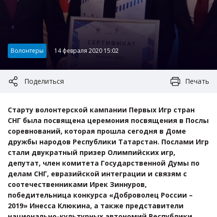
Категория:
Волонтеры
14 февраля 2020 15:02
Поделиться
Печать
Старту волонтерской кампании Первых Игр стран
СНГ была посвящена церемония посвящения в Послы
соревнований, которая прошла сегодня в Доме
дружбы народов Республики Татарстан. Послами Игр
стали двукратный призер Олимпийских игр,
депутат, член комитета Государственной Думы по
делам СНГ, евразийской интеграции и связям с
соотечественниками Ирек Зиннуров,
победительница конкурса «Доброволец России –
2019» Инесса Клюкина, а также представители
национально-культурных автономий Республики