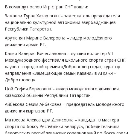
В команду послов Игр стран СНГ вошли:
Заманли Турал Хазар оглы – заместитель председателя
национально культурной автономии азербайджанцев
Республики Татарстан.
Арутюнян Марине Валеровна – лидер молодёжного
движения армян РТ.
Кацер Валерия Вячеславовна – лучший волонтер VII
Международного фестиваля школьного спорта стран СНГ,
лауреат городской премии «Доброволец года», куратор
направления «Замещающие семьи Казани» в АНО «Я –
Добротворец».
Цой София Борисовна – лидер молодежного движения
казахской общины Республики Татарстан.
Айбекова Сезим Айбековна – председатель молодёжного
движения кыргызов РТ.
Матвеева Александра Денисовна – кандидат в мастера
спорта по боксу Республики Беларусь, победительница
белорусских республиканских соревнований по боксу среди