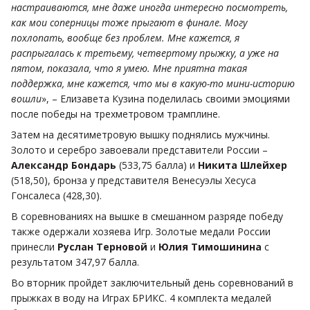
настраиваются, мне даже иногда интересно посмотреть,
как мои соперницы тоже прыгают в финале. Могу
похлопать, вообще без проблем. Мне кажется, я
распрыгалась к третьему, четвертому прыжку, а уже на
пятом, показала, что я умею. Мне приятна такая
поддержка, мне кажется, что мы в какую-то мини-историю
вошли
», – Елизавета Кузина поделилась своими эмоциями
после победы на трехметровом трамплине.
Затем на десятиметровую вышку поднялись мужчины.
Золото и серебро завоевали представители России –
Александр Бондарь
(533,75 балла) и
Никита Шлейхер
(518,50), бронза у представителя Венесуэлы Хесуса
Гонсалеса (428,30).
В соревнованиях на вышке в смешанном разряде победу
также одержали хозяева Игр. Золотые медали России
принесли
Руслан Терновой
и
Юлия Тимошинина
с
результатом 347,97 балла.
Во вторник пройдет заключительный день соревнований в
прыжках в воду на Играх БРИКС. 4 комплекта медалей