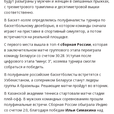
будут разыграны у мужчин и женщин в смешанных прыжках,
с трехметрового трамплина и десятиметровой вышки
соответственно.
В Баскет-холле определились полуфиналисты турнира по
баскетбольному двоеборью, в котором команды сначала
играют на приставке в спортивный симулятор, а потом
встречаются на реальной площадке.
С первого места вышла в топ-4
сборная России
, которая
в заключительном матче группового этапа переиграла
команду Беларуси со счетом 30:28. Уступая после
цифрового этапа “минус 3”, хозяева турнира смогли
собраться и победить.
В полуфинале российские баскетболисты встретятся с
Узбекистаном, а соперником Беларуси станут лидеры
группы А бразильцы. Решающие матчи пройдут во вторник.
В Казанской академии тенниса стартовали матчи стадии
плей-офф. В мужских командных соревнованиях прошли
полуфинальные встречи. Сборная России обыграла Индию
со счетом 2:0, благодаря победам
Ильи Симакина
над