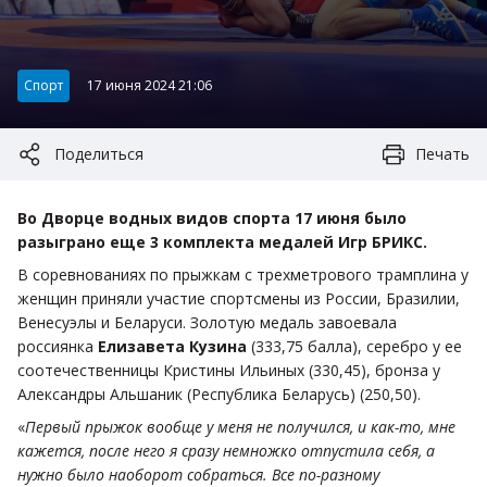
Категория:
Спорт
17 июня 2024 21:06
Поделиться
Печать
Во Дворце водных видов спорта 17 июня было
разыграно еще 3 комплекта медалей Игр БРИКС.
В соревнованиях по прыжкам с трехметрового трамплина у
женщин приняли участие спортсмены из России, Бразилии,
Венесуэлы и Беларуси. Золотую медаль завоевала
россиянка
Елизавета Кузина
(333,75 балла), серебро у ее
соотечественницы Кристины Ильиных (330,45), бронза у
Александры Альшаник (Республика Беларусь) (250,50).
«
Первый прыжок вообще у меня не получился, и как-то, мне
кажется, после него я сразу немножко отпустила себя, а
нужно было наоборот собраться. Все по-разному