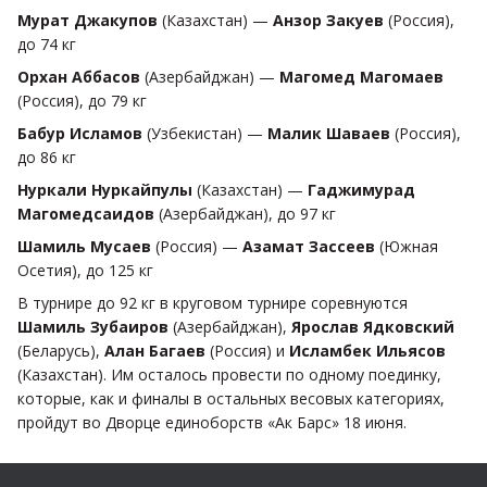
Мурат Джакупов
(Казахстан) —
Анзор Закуев
(Россия),
до 74 кг
Орхан Аббасов
(Азербайджан) —
Магомед Магомаев
(Россия), до 79 кг
Бабур Исламов
(Узбекистан) —
Малик Шаваев
(Россия),
до 86 кг
Нуркали Нуркайпулы
(Казахстан) —
Гаджимурад
Магомедсаидов
(Азербайджан), до 97 кг
Шамиль Мусаев
(Россия) —
Азамат Зассеев
(Южная
Осетия), до 125 кг
В турнире до 92 кг в круговом турнире соревнуются
Шамиль Зубаиров
(Азербайджан),
Ярослав Ядковский
(Беларусь),
Алан Багаев
(Россия) и
Исламбек Ильясов
(Казахстан). Им осталось провести по одному поединку,
которые, как и финалы в остальных весовых категориях,
пройдут во Дворце единоборств «Ак Барс» 18 июня.