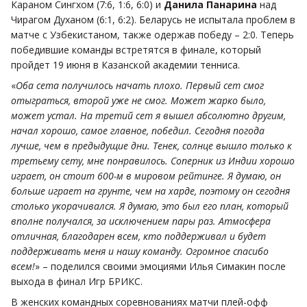
Караном Сингхом (7:6, 1:6, 6:0) и
Данила Панарина
над
Чирагом Духаном (6:1, 6:2). Беларусь не испытала проблем в
матче с Узбекистаном, также одержав победу – 2:0. Теперь
победившие команды встретятся в финале, который
пройдет 19 июня в Казанской академии тенниса.
«
Оба сета получилось начать плохо. Первый сет смог
отыграться, второй уже не смог. Может жарко было,
может устал. На третий сет я вышел абсолютно другим,
начал хорошо, самое главное, победил. Сегодня погода
лучше, чем в предыдущие дни. Тенек, солнце вышло только к
третьему сету, мне понравилось. Соперник из Индии хорошо
играет, он стоит 600-м в мировом рейтинге. Я думаю, он
больше играет на грунте, чем на харде, поэтому он сегодня
столько укорачивался. Я думаю, это был его план, который
вполне получался, за исключением пары раз. Атмосфера
отличная, благодарен всем, кто поддерживал и будет
поддерживать меня и нашу команду. Огромное спасибо
всем!
» – поделился своими эмоциями Илья Симакин после
выхода в финал Игр БРИКС.
В женских командных соревнованиях матчи плей-офф