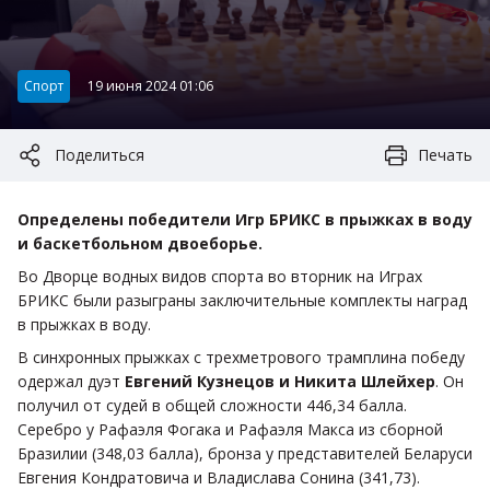
Категория:
Спорт
19 июня 2024 01:06
Поделиться
Печать
Определены победители Игр БРИКС в прыжках в воду
и баскетбольном двоеборье.
Во Дворце водных видов спорта во вторник на Играх
БРИКС были разыграны заключительные комплекты наград
в прыжках в воду.
В синхронных прыжках с трехметрового трамплина победу
одержал дуэт
Евгений Кузнецов и Никита Шлейхер
. Он
получил от судей в общей сложности 446,34 балла.
Серебро у Рафаэля Фогака и Рафаэля Макса из сборной
Бразилии (348,03 балла), бронза у представителей Беларуси
Евгения Кондратовича и Владислава Сонина (341,73).