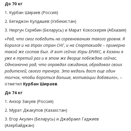
До 70 кг
1. Курбан Шираев (Россия)
2. Бегиджон Кулдашев (Узбекистан)
3. Нюргун Скрябин (Беларусь) и Марат Кокоскерия (Абхазия)
«Рад, что смог победить на соревнованиях такого уровня. Я
боролся и на Играх стран СНГ, и на Спартакиаде – примерно
такой же состав был. И вот сейчас Игры БРИКС, в Казани я
уже в третий раз и в этом же дворце побеждаю сейчас.
Однозначно рад, что оправдал ожидания, обрадовал своих
родителей, своего тренера. Эта медаль даст еще один
толчок, чтобы бороться дальше, мотивации добавило»
, –
отметил
Курбан Шираев
.
До 74 кг
1. Анзор Закуев (Россия)
2. Мурат Джакупов (Казахстан)
3. Егор Акулич (Беларусь) и Джабраил Гаджиев
(Азербайджан)