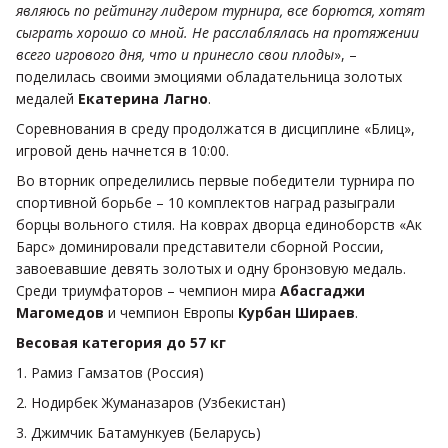
являюсь по рейтингу лидером турнира, все борются, хотят
сыграть хорошо со мной. Не расслаблялась на протяжении
всего игрового дня, что и принесло свои плоды
», –
поделилась своими эмоциями обладательница золотых
медалей
Екатерина Лагно
.
Соревнования в среду продолжатся в дисциплине «Блиц»,
игровой день начнется в 10:00.
Во вторник определились первые победители турнира по
спортивной борьбе – 10 комплектов наград разыграли
борцы вольного стиля. На коврах дворца единоборств «Ак
Барс» доминировали представители сборной России,
завоевавшие девять золотых и одну бронзовую медаль.
Среди триумфаторов – чемпион мира
Абасгаджи
Магомедов
и чемпион Европы
Курбан Шираев
.
Весовая категория до 57 кг
1. Рамиз Гамзатов (Россия)
2. Нодирбек Жуманазаров (Узбекистан)
3. Джимчик Батамункуев (Беларусь)