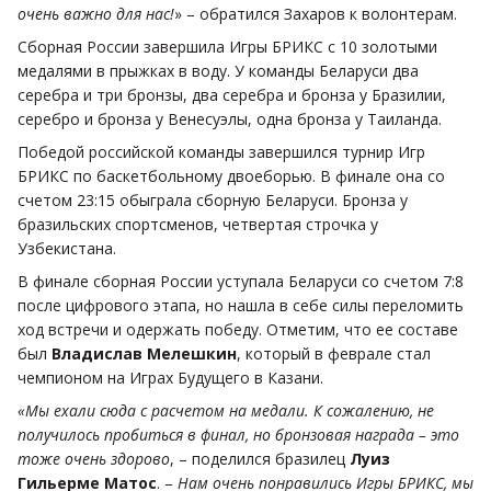
очень важно для нас!
» – обратился Захаров к волонтерам.
Сборная России завершила Игры БРИКС с 10 золотыми
медалями в прыжках в воду. У команды Беларуси два
серебра и три бронзы, два серебра и бронза у Бразилии,
серебро и бронза у Венесуэлы, одна бронза у Таиланда.
Победой российской команды завершился турнир Игр
БРИКС по баскетбольному двоеборью. В финале она со
счетом 23:15 обыграла сборную Беларуси. Бронза у
бразильских спортсменов, четвертая строчка у
Узбекистана.
В финале сборная России уступала Беларуси со счетом 7:8
после цифрового этапа, но нашла в себе силы переломить
ход встречи и одержать победу. Отметим, что ее составе
был
Владислав Мелешкин
, который в феврале стал
чемпионом на Играх Будущего в Казани.
«Мы ехали сюда с расчетом на медали. К сожалению, не
получилось пробиться в финал, но бронзовая награда – это
тоже очень здорово
, – поделился бразилец
Луиз
Гильерме Матос
. –
Нам очень понравились Игры БРИКС, мы