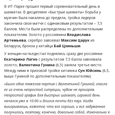
В ИТ-Парке прошел первый соревновательный день в
шахматах. В дисциплине «Быстрые шахматы» борьба у
мужчин была накалена до предела, тройка лидеров
закончила свои матчи с одинаковым результатом – 7,5
баллов. Места были распределены по дополнительным
показателям. Золото у россиянина
Владислава
Артемьева
, серебро завоевал
Максим Царук
из
Беларуси
,
бронза у китайца
Бай Цзиньши
.
У женщин на пьедестал поднялись сразу две россиянки:
Екатерина Лагно
с результатом 7,5 балла завоевала
золото,
Валентина Гунина
(6,5) заняла третье место.
Между ними в призовой тройке китаянка
Сун Юйсинь
(6,5,
выше Гуниной по дополнительным показателям).
«
Была одна тяжелая партия с Валентиной Гуниной, спасла
ее из очень непростой ситуации, чудом не проиграв.
Непростой график для быстрых шахмат, игровой день
начался уже в 10:00 и длился почти без пауз. Когда
выигрываешь, кажется, что все хорошо, и все задуманное
получилось, поэтому, конечно, довольна собой. Изначально я