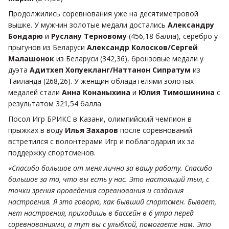
Продолжились соревнования уже на десятиметровой
вышке. У мужчин золотые медали достались
Александру
Бондарю
и
Руслану Терновому
(456,18 балла), серебро у
прыгунов из Беларуси
Александр Колосков/Сергей
Малашонок
из Беларуси (342,36), бронзовые медали у
дуэта
Адитхеп Хопуекланг/Наттанон Сипратум
из
Таиланда (268,26). У женщин обладателями золотых
медалей стали
Анна Конаныхина
и
Юлия Тимошинина
с
результатом 321,54 балла
Посол Игр БРИКС в Казани, олимпийский чемпион в
прыжках в воду
Илья Захаров
после соревнований
встретился с волонтерами Игр и поблагодарил их за
поддержку спортсменов.
«
Спасибо большое от меня лично за вашу работу. Спасибо
большое за то, что вы есть у нас. Это настоящий тыл, с
точки зрения проведения соревнования и создания
настроения. Я это говорю, как бывший спортсмен. Бывает,
нет настроения, приходишь в бассейн в 6 утра перед
соревнованиями, а тут вы с улыбкой, помогаете нам. Это