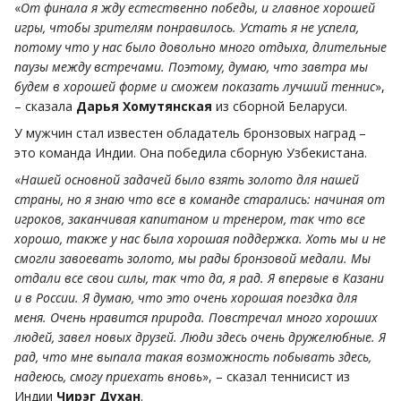
«
От финала я жду естественно победы, и главное хорошей
игры, чтобы зрителям понравилось. Устать я не успела,
потому что у нас было довольно много отдыха, длительные
паузы между встречами. Поэтому, думаю, что завтра мы
будем в хорошей форме и сможем показать лучший теннис
»,
– сказала
Дарья Хомутянская
из сборной Беларуси.
У мужчин стал известен обладатель бронзовых наград –
это команда Индии. Она победила сборную Узбекистана.
«
Нашей основной задачей было взять золото для нашей
страны, но я знаю что все в команде старались: начиная от
игроков, заканчивая капитаном и тренером, так что все
хорошо, также у нас была хорошая поддержка. Хоть мы и не
смогли завоевать золото, мы рады бронзовой медали. Мы
отдали все свои силы, так что да, я рад. Я впервые в Казани
и в России. Я думаю, что это очень хорошая поездка для
меня. Очень нравится природа. Повстречал много хороших
людей, завел новых друзей. Люди здесь очень дружелюбные. Я
рад, что мне выпала такая возможность побывать здесь,
надеюсь, смогу приехать вновь
», – сказал теннисист из
Индии
Чирэг Духан
.