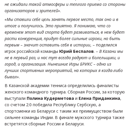
не ожидали такой атмосферы и теплого приема со стороны
организаторов и зрителей»
.
«Мы ставили себе цель занять первое место, так оно и в
итоге и получилось. Это приятно. Я понимаю, что со
временем этот вид спорта будет развиваться, в нем будет
расти конкуренция, придут более сильные игроки, но быть
первым – значит оставить себя в истории
, – поделился
игрок российской команды
Юрий Беспалов
. –
В Казани мы
не в первый раз, и нас тут всегда радуют и болельщики, и
город, и организация. Нынешние Игры БРИКС – одно из
лучших спортивных мероприятий, на которых я когда-либо
бывал»
.
В Казанской академии тенниса определились финалисты
женского командного турнира. Сборная России, за которую
выступали
Полина Кудерметова
и
Елена Приданкина
,
со счетом 2:0 победила Республику Сербскую, а
спортсменки из Беларуси с таким же преимуществом были
сильнее команды Индии. В финале мужского турнира также
встретятся сборные России и Беларуси.