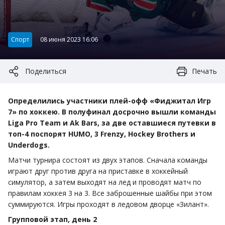
Категория:
Спорт
08 июня 2023 16:06
Поделиться
Печать
Определились участники плей-офф «Фиджитал Игр
7» по хоккею. В полуфинал досрочно вышли команды
Liga Pro Team и Ak Bars, за две оставшиеся путевки в
топ-4 поспорят HUMO, 3 Frenzy, Hockey Brothers и
Underdogs.
Матчи турнира состоят из двух этапов. Сначала команды
играют друг против друга на приставке в хоккейный
симулятор, а затем выходят на лед и проводят матч по
правилам хоккея 3 на 3. Все заброшенные шайбы при этом
суммируются. Игры проходят в ледовом дворце «Зилант».
Групповой этап, день 2