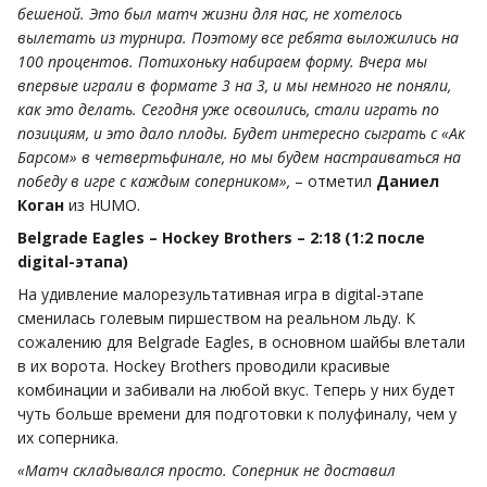
бешеной. Это был матч жизни для нас, не хотелось
вылетать из турнира. Поэтому все ребята выложились на
100 процентов. Потихоньку набираем форму. Вчера мы
впервые играли в формате 3 на 3, и мы немного не поняли,
как это делать. Сегодня уже освоились, стали играть по
позициям, и это дало плоды. Будет интересно сыграть с «Ак
Барсом» в четвертьфинале, но мы будем настраиваться на
победу в игре с каждым соперником»,
– отметил
Даниел
Коган
из HUMO.
Belgrade Eagles – Hockey Brothers – 2:18 (1:2 после
digital-этапа)
На удивление малорезультативная игра в digital-этапе
сменилась голевым пиршеством на реальном льду. К
сожалению для Belgrade Eagles, в основном шайбы влетали
в их ворота. Hockey Brothers проводили красивые
комбинации и забивали на любой вкус. Теперь у них будет
чуть больше времени для подготовки к полуфиналу, чем у
их соперника.
«Матч складывался просто. Соперник не доставил