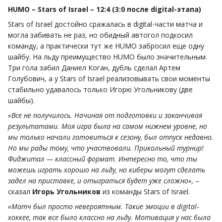
HUMO – Stars of Israel – 12:4 (3:0 после digital-этапа)
Stars of Israel достойно сражалась в digital-части матча и
могла забивать не раз, но обидный автогол подкосил
команду, а практически тут же HUMO забросил еще одну
шайбу. На льду преимущество HUMO было значительным.
Три гола забил Даниел Коган, дубль сделал Артем
Голубович, а у Stars of Israel реализовывать свои моменты
стабильно удавалось только Игорю Угольникову (две
шайбы).
«Все не получилось. Начиная от подготовки и заканчивая
результатами. Моя игра была на самом нижнем уровне, но
мы только начали готовиться к сезону, был отпуск недавно.
Но мы рады тому, что участвовали. Прикольный турнир!
Фиджитал — классный формат. Интересно то, что ты
можешь играть хорошо на льду, но киберы могут сделать
задел на приставке, и отыграться будет уже сложно»,
–
сказал
Игорь Угольников
из команды Stars of Israel.
«Матч был просто невероятным. Такие эмоции в digital-
хоккее, так все было классно на льду. Мотивация у нас была