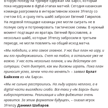
Вторую победу на турнире одержал «Ак Барс», который
пока неудержим в digital-этапах матчей. Сегодня казанская
команда разгромила в интерактивном хоккее 3Frenzy со
счетом 6:0, и сразу пять шайб забросил Евгений Гаврилов.
На ледовой площадке казанцы уже могли сыграть не в
полную силу и потренировать тактические схемы. В нужный
момент подтащил их вратарь Евгений Ярославлев, а
несколько шайб, которые 3Frenzy забросили в третьем
периоде, не могли повлиять на общий исход матча.
«Мы победили, и это самое главное. У нас был план на игру, и
мы его придерживались. Счет на табло, а остальное уже не
важно. У нас есть несколько планов, и мы действуем от
ситуации. Счет диктует, как мы должны играть. Пока план
приносит успех, зачем что-то менять?»
– заявил
Булат
Байкеев
из «Ак Барса».
«Мы не сильно расстроились. На льду играли неплохо, а в
digital-части выглядели слабо. Все-таки у «Ак Барса» были
киберспортсмены. Реализация и идея фиджитал очень
нравится. За этим форматом будущее»,
– сказал игрок
3Frenzy
Даниил Шабаров
.