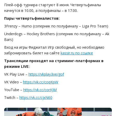
Плей-офф турнира стартуют 8 июня. Четвертьфиналы
начнутся в 10.00, а полуфиналы – в 17.00.
Пары четвертьфиналистов:
3Frenzy – Humo (соперник по полуфиналу – Liga Pro Team)
Underdogs – Hockey Brothers (соперник по полуфиналу – Ak
Bars)
Вход на игры Фиджитал Игр свободный, но необходимо
забронировать билет на сайте
kassir.ru по ссылке
Трансляции проходят на стриминг-платформах в
режиме LIVE:
VK Play Live –
https://vkplay.live/gof
VK Video –
https://vk.cc/coqKpW
YouTube –
https://vk.cc/corKJM
Twitch –
https://vk.cc/cjxN60