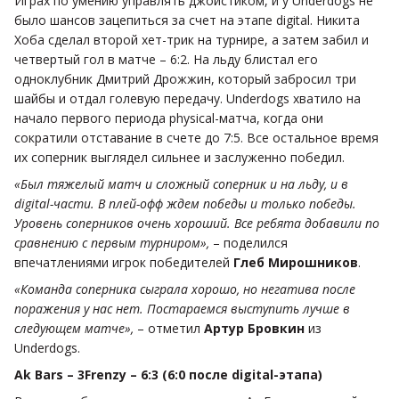
Играх по умению управлять джойстиком, и у Underdogs не
было шансов зацепиться за счет на этапе digital. Никита
Хоба сделал второй хет-трик на турнире, а затем забил и
четвертый гол в матче – 6:2. На льду блистал его
одноклубник Дмитрий Дрожжин, который забросил три
шайбы и отдал голевую передачу. Underdogs хватило на
начало первого периода physical-матча, когда они
сократили отставание в счете до 7:5. Все остальное время
их соперник выглядел сильнее и заслуженно победил.
«Был тяжелый матч и сложный соперник и на льду, и в
digital-части. В плей-офф ждем победы и только победы.
Уровень соперников очень хороший. Все ребята добавили по
сравнению с первым турниром»,
– поделился
впечатлениями игрок победителей
Глеб Мирошников
.
«Команда соперника сыграла хорошо, но негатива после
поражения у нас нет. Постараемся выступить лучше в
следующем матче»,
– отметил
Артур Бровкин
из
Underdogs.
Ak Bars – 3Frenzy – 6:3 (6:0 после digital-этапа)