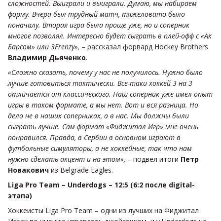
сложностей. Выиграли и выиграли. Думаю, мы набираем
форму. Вчера был трудный матч, тяжеловато было
поначалу. Вторая игра была проще уже, но и соперник
многое позволял. Интересно будет сыграть в плей-офф с «Ак
Барсом» или 3Frenzy»,
– рассказал форвард Hockey Brothers
Владимир Дьяченко
.
«Сложно сказать, почему у нас не получилось. Нужно было
лучше готовиться тактически. Все-таки хоккей 3 на 3
отличается от классического. Наш соперник уже имел опыт
игры в таком формате, а мы нет. Вот и вся разница. Но
дело не в наших соперниках, а в нас. Мы должны были
сыграть лучше. Сам формат «Фиджитал Игр» мне очень
понравился. Правда, в Сербии в основном играют в
футбольные симуляторы, а не хоккейные, так что нам
нужно сделать акцент и на этом»,
– подвел итоги
Петр
Новакович
из Belgrade Eagles.
Liga Pro Team – Underdogs – 12:5 (6:2 после digital-
этапа)
Хоккеисты Liga Pro Team – одни из лучших на Фиджитал