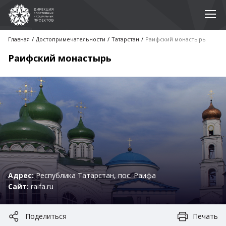
Главная
Достопримечательноcти
Татарстан
Раифский монастырь
Раифский монастырь
Адрес:
Республика Татарстан, пос. Раифа
Сайт:
raifa.ru
Поделиться
Печать