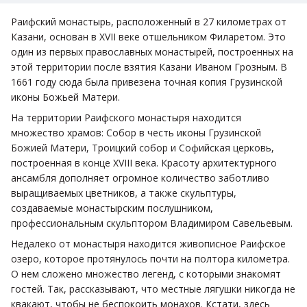
Раифский монастырь, расположенный в 27 километрах от
Казани, основан в XVII веке отшельником Филаретом. Это
один из первых православных монастырей, построенных на
этой территории после взятия Казани Иваном Грозным. В
1661 году сюда была привезена точная копия Грузинской
иконы Божьей Матери.
На территории Раифского монастыря находится
множество храмов: Собор в честь иконы Грузинской
Божией Матери, Троицкий собор и Софийская церковь,
построенная в конце XVIII века. Красоту архитектурного
ансамбля дополняет огромное количество заботливо
выращиваемых цветников, а также скульптуры,
создаваемые монастырским послушником,
профессиональным скульптором Владимиром Савельевым.
Недалеко от монастыря находится живописное Раифское
озеро, которое протянулось почти на полтора километра.
О нем сложено множество легенд, с которыми знакомят
гостей. Так, рассказывают, что местные лягушки никогда не
квакают, чтобы не беспокоить монахов. Кстати, здесь