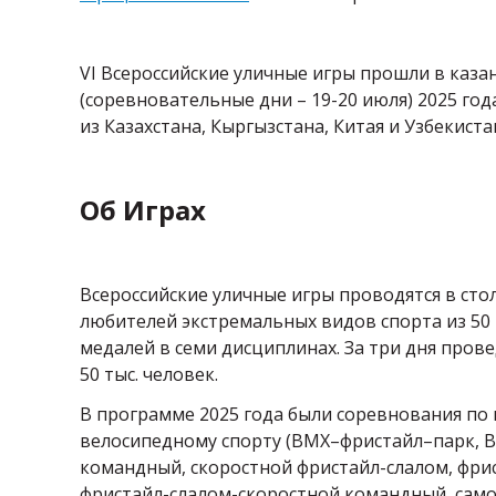
VI Всероссийские уличные игры прошли в каза
(соревновательные дни – 19-20 июля) 2025 год
из Казахстана, Кыргызстана, Китая и Узбекист
Об Играх
Всероссийские уличные игры проводятся в стол
любителей экстремальных видов спорта из 50 
медалей в семи дисциплинах. За три дня пров
50 тыс. человек.
В программе 2025 года были соревнования по ш
велосипедному спорту (BMХ–фристайл–парк, BM
командный, скоростной фристайл-слалом, фри
фристайл-слалом-скоростной командный, самок