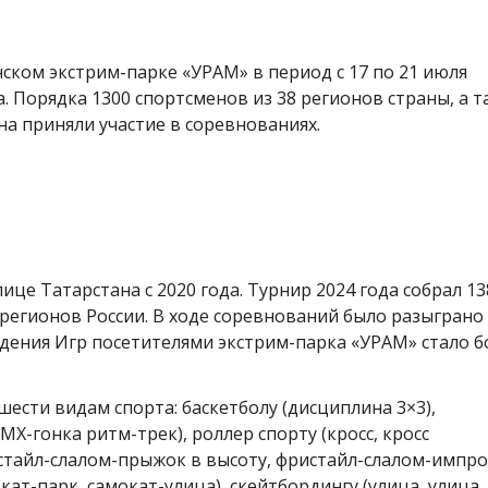
нском экстрим-парке «УРАМ» в период с 17 по 21 июля
а. Порядка 1300 спортсменов из 38 регионов страны, а 
ана приняли участие в соревнованиях.
ице Татарстана с 2020 года. Турнир 2024 года собрал 13
регионов России. В ходе соревнований было разыграно
едения Игр посетителями экстрим-парка «УРАМ» стало б
ести видам спорта: баскетболу (дисциплина 3×3),
X-гонка ритм-трек), роллер спорту (кросс, кросс
стайл-слалом-прыжок в высоту, фристайл-слалом-импро
ат-парк, самокат-улица), скейтбордингу (улица, улица