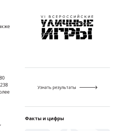
также
80
 238
Узнать результаты
олее
Факты и цифры
,