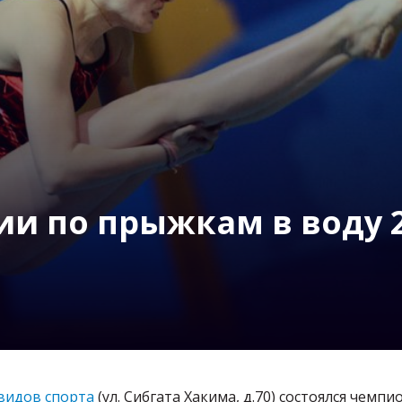
и по прыжкам в воду 2
видов спорта
(ул. Сибгата Хакима, д.70) состоялся чемпи