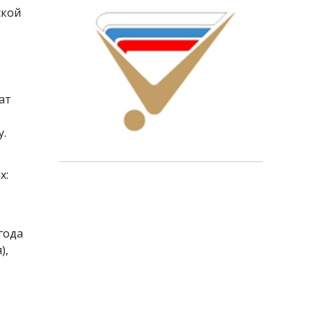
ской
ат
у.
х:
года
),