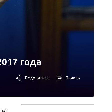
017 года
Поделиться
Печать
онат