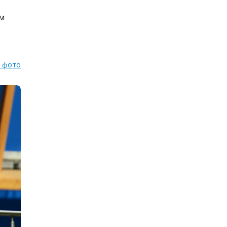
ем
е фото