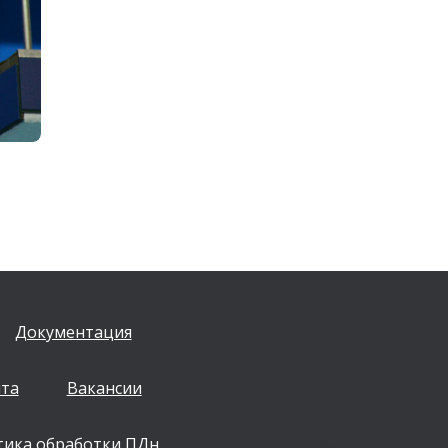
Документация
йта
Вакансии
тика обработки ПДн