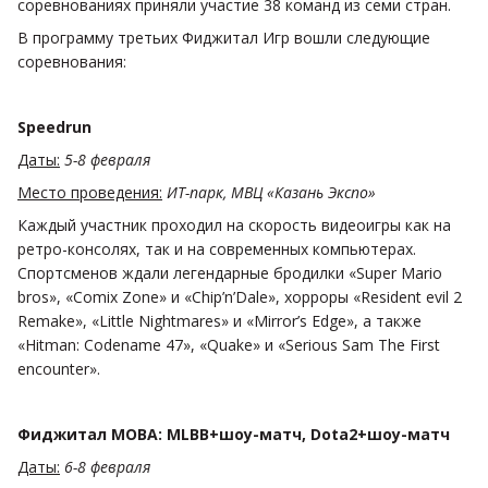
соревнованиях приняли участие 38 команд из семи стран.
В программу третьих Фиджитал Игр вошли следующие
соревнования:
Speedrun
Даты:
5-8 февраля
Место проведения:
ИТ-парк, МВЦ «Казань Экспо»
Каждый участник проходил на скорость видеоигры как на
ретро-консолях, так и на современных компьютерах.
Спортсменов ждали легендарные бродилки «Super Mario
bros», «Comix Zone» и «Chip’n’Dale», хорроры «Resident evil 2
Remake», «Little Nightmares» и «Mirror’s Edge», а также
«Hitman: Codename 47», «Quake» и «Serious Sam The First
encounter».
Фиджитал MOBA: MLBB+шоу-матч, Dota2+шоу-матч
Даты:
6-8 февраля