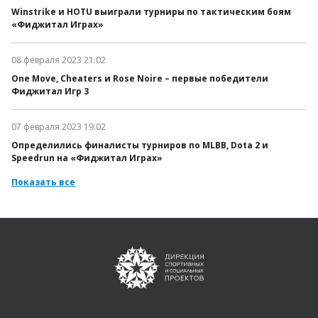
Winstrike и HOTU выиграли турниры по тактическим боям
«Фиджитал Играх»
08 февраля 2023 21:02
Дата публикации:
One Move, Cheaters и Rose Noire – первые победители
Фиджитал Игр 3
07 февраля 2023 19:02
Дата публикации:
Определились финалисты турниров по MLBB, Dota 2 и
Speedrun на «Фиджитал Играх»
Показать все