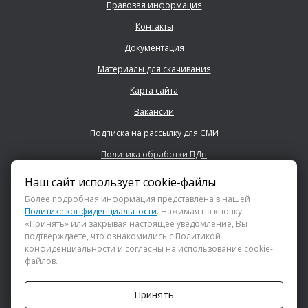
Правовая информация
Контакты
Документация
Материалы для скачивания
Карта сайта
Вакансии
Подписка на рассылку для СМИ
Политика обработки ПДн
Наш сайт использует cookie-файлы
+7 (843) 222 0700
Более подробная информация представлена в нашей
Политике конфиденциальности
. Нажимая на кнопку
«Принять» или закрывая настоящее уведомление, Вы
info@dsspkazan.ru
подтверждаете, что ознакомились с Политикой
конфиденциальности и согласны на использование cookie-
файлов.
Как до нас добраться?
Принять
АНО «ДИРЕКЦИЯ СПОРТИВНЫХ И СОЦИАЛЬНЫХ ПРОЕКТОВ»