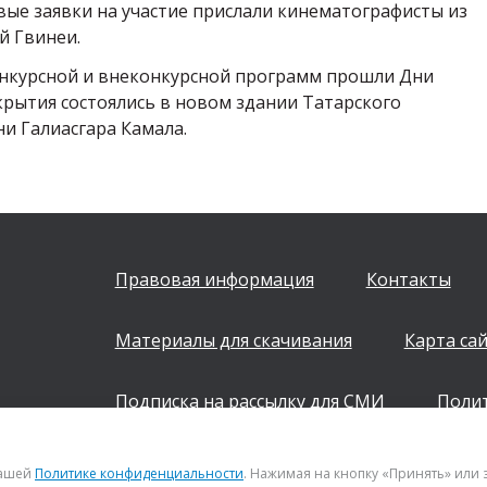
вые заявки на участие прислали кинематографисты из
й Гвинеи.
нкурсной и внеконкурсной программ прошли Дни
крытия состоялись в новом здании Татарского
и Галиасгара Камала.
Правовая информация
Контакты
Материалы для скачивания
Карта са
Подписка на рассылку для СМИ
Поли
+7 (843) 222 0700
нашей
Политике конфиденциальности
. Нажимая на кнопку «Принять» или