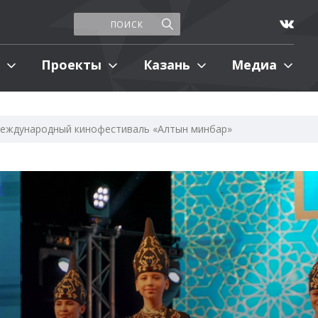
Проекты
Казань
Медиа
 международный кинофестиваль «Алтын минбар»