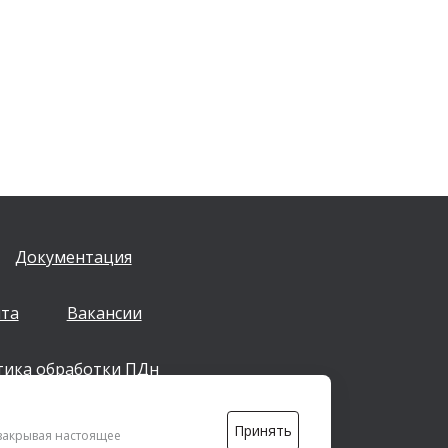
Документация
йта
Вакансии
тика обработки ПДн
Принять
info@dsspkazan.ru
 закрывая настоящее