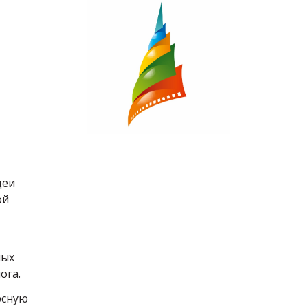
деи
ой
ных
ога.
рсную