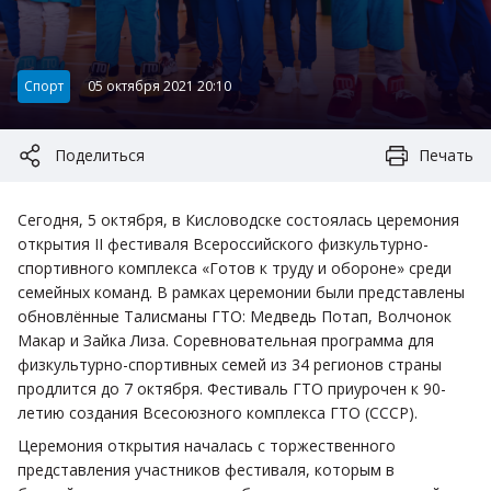
Категория:
Спорт
05 октября 2021 20:10
Поделиться
Печать
Сегодня, 5 октября, в Кисловодске состоялась церемония
открытия II фестиваля Всероссийского физкультурно-
спортивного комплекса «Готов к труду и обороне» среди
семейных команд. В рамках церемонии были представлены
обновлённые Талисманы ГТО: Медведь Потап, Волчонок
Макар и Зайка Лиза. Соревновательная программа для
физкультурно-спортивных семей из 34 регионов страны
продлится до 7 октября. Фестиваль ГТО приурочен к 90-
летию создания Всесоюзного комплекса ГТО (СССР).
Церемония открытия началась с торжественного
представления участников фестиваля, которым в