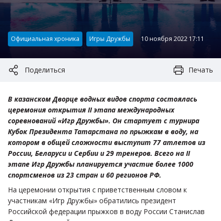
Категория:
Официальная хроника
Игры Дружбы
10 ноября 2022 17:11
Поделиться
Печать
В казанском Дворце водных видов спорта состоялась
церемония открытия II этапа международных
соревнований «Игр Дружбы». Он стартует с турнира
Кубок Президента Татарстана по прыжкам в воду, на
котором в общей сложности выступит 77 атлетов из
России, Беларуси и Сербии и 29 тренеров. Всего на II
этапе Игр Дружбы планируется участие более 1000
спортсменов из 23 стран и 60 регионов РФ.
На церемонии открытия с приветственным словом к
участникам «Игр Дружбы» обратились президент
Российской федерации прыжков в воду России Станислав