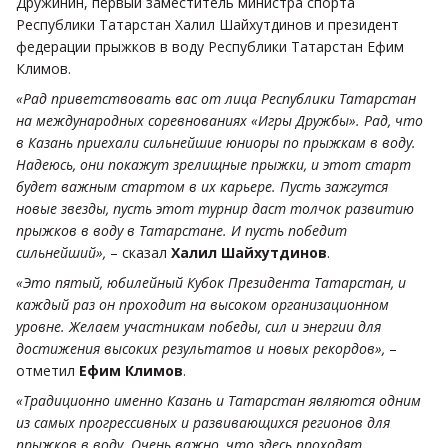
Дружинин, первый заместитель министра спорта
Республики Татарстан Халил Шайхутдинов и президент
федерации прыжков в воду Республики Татарстан Ефим
Климов.
«Рад приветствовать вас от лица Республики Татарстан
на международных соревнованиях «Игры Дружбы». Рад, что
в Казань приехали сильнейшие юниоры по прыжкам в воду.
Надеюсь, они покажут зрелищные прыжки, и этот старт
будет важным стартом в их карьере. Пусть зажгутся
новые звезды, пусть этот турнир даст толчок развитию
прыжков в воду в Татарстане. И пусть победит
сильнейший»,
– сказал
Халил Шайхутдинов
.
«Это пятый, юбилейный Кубок Президента Татарстан, и
каждый раз он проходит на высоком организационном
уровне. Желаем участникам победы, сил и энергии для
достижения высоких результатов и новых рекордов»,
–
отметил
Ефим Климов
.
«Традиционно именно Казань и Татарстан являются одним
из самых прогрессивных и развивающихся регионов для
прыжков в воду. Очень важно, что здесь проходят