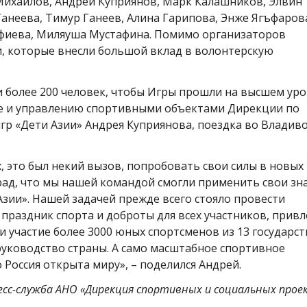
ихайлов, Андрей Куприянов, Марк Калашников, Элвин
Ганеева, Тимур Ганеев, Алина Гарипова, Энже Ягъфаров
афиева, Миляуша Мустафина. Помимо организаторов
и, которые внесли большой вклад в волонтерскую
 более 200 человек, чтобы Игры прошли на высшем уро
ке и управлению спортивными объектами Дирекции по
р «Дети Азии» Андрея Куприянова, поездка во Владив
ых, это был некий вызов, попробовать свои силы в новых
Я рад, что мы нашей командой смогли применить свои зн
Азии». Нашей задачей прежде всего стояло провести
праздник спорта и доброты для всех участников, привл
 участие более 3000 юных спортсменов из 13 государст
уководство страны. А само масштабное спортивное
 Россия открыта миру», – поделился Андрей.
есс-служба АНО «Дирекция спортивных и социальных прое