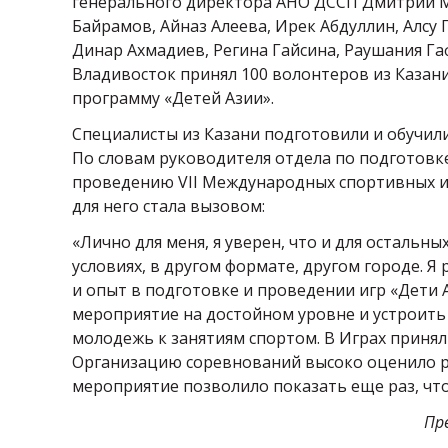
генерального директора АНО ДССП Дмитрий М
Байрамов, Айназ Алеева, Ирек Абдуллин, Алсу 
Динар Ахмадиев, Регина Гайсина, Раушания Г
Владивосток принял 100 волонтеров из Казан
программу «Детей Азии».
Специалисты из Казани подготовили и обучили
По словам руководителя отдела по подготов
проведению VII Международных спортивных иг
для него стала вызовом:
«Лично для меня, я уверен, что и для остальн
условиях, в другом формате, другом городе. 
и опыт в подготовке и проведении игр «Дети 
мероприятие на достойном уровне и устроить 
молодежь к занятиям спортом. В Играх приняли
Организацию соревнований высоко оценило р
мероприятие позволило показать еще раз, что
Пр