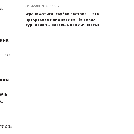
04 июля 2026 15:07
а,
Дата публикации:
Франк Артига: «Кубок Востока — это
прекрасная инициатива. На таких
турнирах ты растешь как личность»
вне.
осток
ания
ечь
в.
ктов»