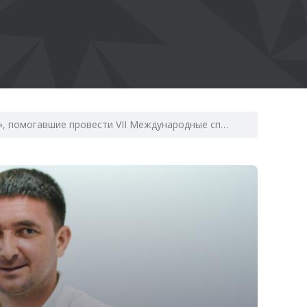
Сотрудники АНО «Дирекция спортивных и социальных проектов», помогавшие провести VII Международные спортивные игры «Дети Азии», вернулись в Казань