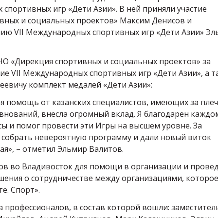
спортивных игр «Дети Азии». В ней приняли участие
вных и социальных проектов» Максим Денисов и
ию VII Международных спортивных игр «Дети Азии» Эл
НО «Дирекция спортивных и социальных проектов» за
е VII Международных спортивных игр «Дети Азии», а т
еевичу комплект медалей «Дети Азии»:
ая помощь от казанских специалистов, имеющих за пле
нований, внесла огромный вклад. Я благодарен каждо
сы и помог провести эти Игры на высшем уровне. За
 собрать невероятную программу и дали новый виток
ая», – отметил Эльмир Валитов.
ов во Владивосток для помощи в организации и прове
ашения о сотрудничестве между организациями, которо
е. Спорт».
 профессионалов, в состав которой вошли: заместител