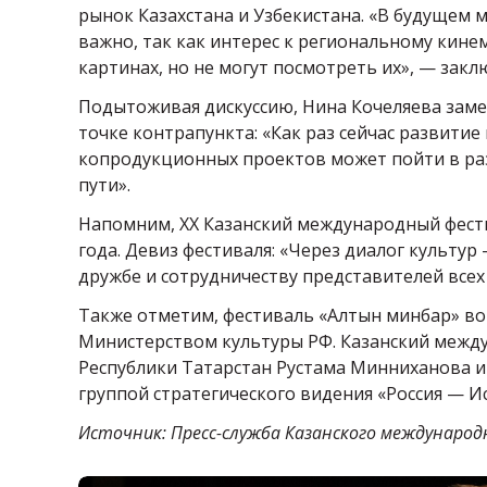
рынок Казахстана и Узбекистана. «В будущем 
важно, так как интерес к региональному кине
картинах, но не могут посмотреть их», — закл
Подытоживая дискуссию, Нина Кочеляева заме
точке контрапункта: «Как раз сейчас развити
копродукционных проектов может пойти в раз
пути».
Напомним, XX Казанский международный фестив
года. Девиз фестиваля: «Через диалог культур 
дружбе и сотрудничеству представителей все
Также отметим, фестиваль «Алтын минбар» в
Министерством культуры РФ. Казанский межд
Республики Татарстан Рустама Минниханова и 
группой стратегического видения «Россия — И
Источник: Пресс-служба Казанского междунаро