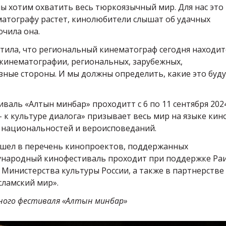
мы хотим охватить весь тюркоязычный мир. Для нас это
матографу растет, кинолюбители слышат об удачных
ючила она.
тила, что региональный кинематограф сегодня находит
е кинематографии, региональных, зарубежных,
ные стороны. И мы должны определить, какие это буд
аль «Алтын минбар» проходитт с 6 по 11 сентября 202
– к культуре диалога» призывает весь мир на языке кин
х национальностей и вероисповеданий.
ошел в перечень кинопроектов, поддержанных
ународный кинофестиваль проходит при поддержке Ра
Министерства культуры России, а также в партнерстве 
сламский мир».
дного фестиваля «Алтын минбар»