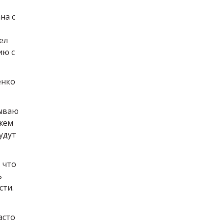
на с
ел
ию с
енко
зываю
ожем
удут
 что
ь
сти.
асто