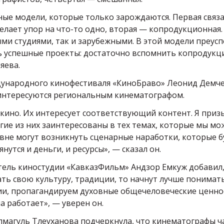
ые модели, которые только зарождаются. Первая связа
лает упор на что-то одно, вторая — копродукционная.
ми студиями, так и зарубежными. В этой модели преусп
ть успешные проекты: достаточно вспомнить копродукц
яева.
дународного кинофестиваля «КиноБраво» Леонид Демч
заинтересуются региональным кинематографом.
 кино. Их интересует соответствующий контент. Я при
гие из них заинтересованы в тех темах, которые мы м
овне могут возникнуть сценарные наработки, которые б
янутся и деньги, и ресурсы», — сказал он.
атель киностудии «КавказФильм» Андзор Емкуж добавил,
ть свою культуру, традиции, то начнут лучше понимат
гии, пропагандируем духовные общечеловеческие ценно
а работает», — уверен он.
магуль Тлеуханова подчеркнула, что кинематографы ч