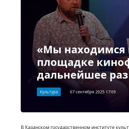
«Мы находимся в
площадке киноф
дальнейшее раз
Категория:
Культура
07 сентября 2025 17:09
В Казанском государственном институте куль