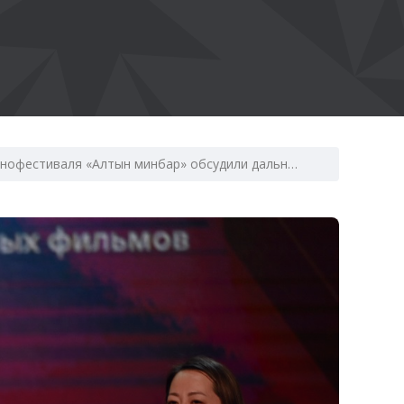
«Мы находимся в точке контрапункта»: на деловой площадке кинофестиваля «Алтын минбар» обсудили дальнейшее развитие региональной кинематографии