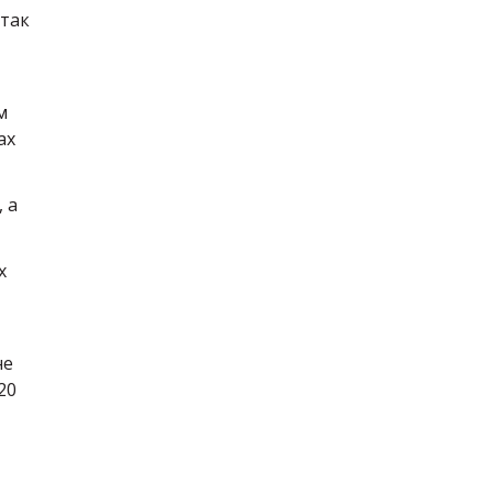
 так
м
ах
 а
х
не
20