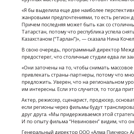
«Я бы выделила еще две наиболее перспективн
жанровыми предпочтениями, то есть регион де
Причем последняя может быть как со столичны
Татарстан, потому что республика успела сня
Казахстаном (“Тарлан”)», — сказала Нина Кочел
В свою очередь, программный директор Меж
предостерег, что столичные студии едва ли 
«Они заточены на то, чтобы снимать массовое
привлекать страны-партнеры, потому что мно
предложить. Уверен, что на региональном ур
им интересны. Если это случится, то тогда прит
Актер, режиссер, сценарист, продюсер, основ
если регионы через фильмы будут транслирова
друг друга. «Мы придерживаемся этой страте
И по опыту фильма “Невиновен” видим, что он
Генеральный директор ООО «Алма Пикчерс» Ал