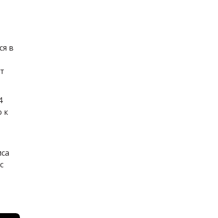
ся в
ут
4
о к
иса
с