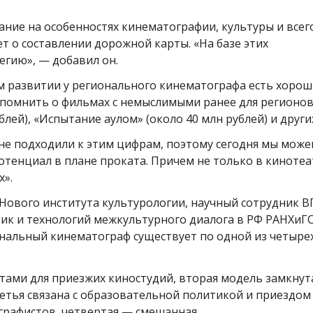
ние на особенностях кинематографии, культуры и всег
дет о составлении дорожной карты. «На базе этих
гию», — добавил он.
м развитии у регионального кинематографа есть хоро
спомнить о фильмах с немыслимыми ранее для регионо
лей), «Испытание аулом» (около 40 млн рублей) и други
не подходили к этим цифрам, поэтому сегодня мы мож
отенциал в плане проката. Причем не только в кинотеа
х».
 Нового института культурологии, научный сотрудник В
ик и технологий межкультурного диалога в РФ РАНХиГ
ональный кинематограф существует по одной из четыре
йтами для приезжих киностудий, вторая модель замкнута
етья связана с образовательной политикой и приездом
графистов, четвертая — смешанная.