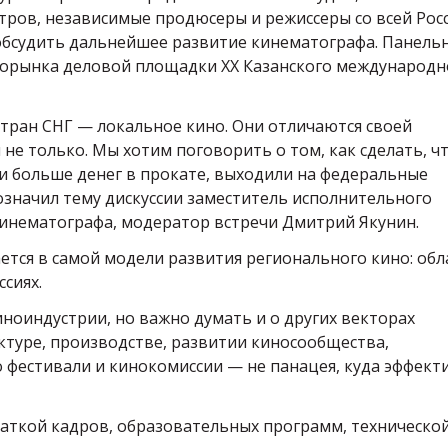
ров, независимые продюсеры и режиссеры со всей Росс
 обсудить дальнейшее развитие кинематографа. Панель
норынка деловой площадки XX Казанского международн
тран СНГ — локальное кино. Они отличаются своей
не только. Мы хотим поговорить о том, как сделать, ч
и больше денег в прокате, выходили на федеральные
значил тему дискуссии заместитель исполнительного
инематографа, модератор встречи Дмитрий Якунин.
тся в самой модели развития регионального кино: обл
сиях.
ноиндустрии, но важно думать и о других векторах
ктуре, производстве, развитии киносообщества,
о фестивали и кинокомиссии — не панацея, куда эффект
ваткой кадров, образовательных программ, техническо