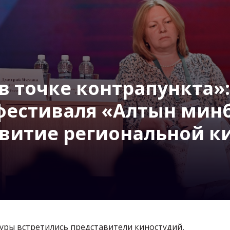
 точке контрапункта»:
естиваля «Алтын минб
витие региональной 
туры встретились представители киностудий,