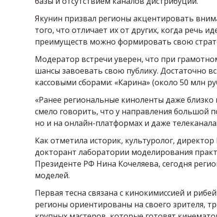
базы и отсутствием каналов дистрибуции.
Якунин призвал регионы акцентировать внима
того, что отличает их от других, когда речь и
преимуществ можно формировать свою страте
Модератор встречи уверен, что при грамотно
шансы завоевать свою публику. Достаточно в
кассовыми сборами: «Карина» (около 50 млн руб
«Ранее региональные киноленты даже близко 
смело говорить, что у направления большой п
но и на онлайн-платформах и даже телеканала
Как отметила историк, культуролог, директор
докторант лаборатории моделирования практ
Президенте РФ Нина Кочеляева, сегодня реги
моделей.
Первая тесна связана с кинокимиссией и рибе
регионы ориентированы на своего зрителя, тр
крупных мастеров, которые готовят кинемато