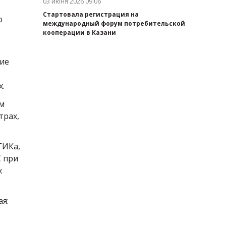
03 июня 2026 09:06
Дата публикации:
Стартовала регистрация на
о
международный форум потребительской
кооперации в Казани
шие
в
х.
ем
трах,
ГИКа,
С при
х
я: