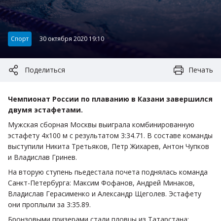
Категория:
Спорт
30 октября 2020 19:10
Поделиться
Печать
Чемпионат России по плаванию в Казани завершился
двумя эстафетами.
Мужская сборная Москвы выиграла комбинированную
эстафету 4х100 м с результатом 3:34.71. В составе команды
выступили Никита Третьяков, Петр Жихарев, Антон Чупков
и Владислав Гринев.
На вторую ступень пьедестала почета поднялась команда
Санкт-Петербурга: Максим Фофанов, Андрей Минаков,
Владислав Герасименко и Александр Щеголев. Эстафету
они проплыли за 3:35.89.
Бронзовыми призерами стали пловцы из Татарстана: