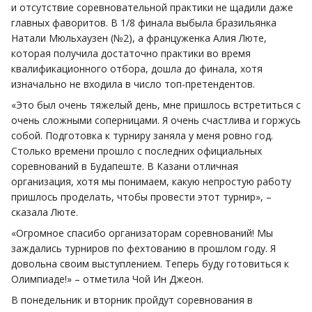
и отсутствие соревновательной практики не щадили даже
главных фаворитов. В 1/8 финала выбыла бразильянка
Натали Мюльхаузен (№2), а француженка Алия Люте,
которая получила достаточно практики во время
квалификационного отбора, дошла до финала, хотя
изначально не входила в число топ-претендентов.
«Это был очень тяжелый день, мне пришлось встретиться с
очень сложными соперницами. Я очень счастлива и горжусь
собой. Подготовка к турниру заняла у меня ровно год.
Столько времени прошло с последних официальных
соревнований в Будапеште. В Казани отличная
организация, хотя мы понимаем, какую непростую работу
пришлось проделать, чтобы провести этот турнир», –
сказала Люте.
«Огромное спасибо организаторам соревнований! Мы
заждались турниров по фехтованию в прошлом году. Я
довольна своим выступлением. Теперь буду готовиться к
Олимпиаде!» – отметила Чой Ин Джеон.
В понедельник и вторник пройдут соревнования в