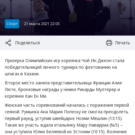
Категория:
Спорт
21 марта 2021 22:03
Поделиться
Печать
Призерка Олимпийских игр кореянка Чой Ин Джеон стала
победительницей личного турнира по фехтованию на
шпагах в Казани.
Второе место заняла представительница Франции Алия
Люте, бронзовые награды у немки Рикарды Мултерер и
кореянки Кан Ен Ми.
Женская часть соревнований началась с поражения первой
сеяной. Румынка Ана Мария Попеску не смогла преодолеть
первый раунд, уступив швейцарке Ноэми Мёшлин (13:15).
Такая же участь ждала итальянку Мару Наварриа (№5) –
она уступила Юлии Беляевой из Эстонии (10:15). Волнение