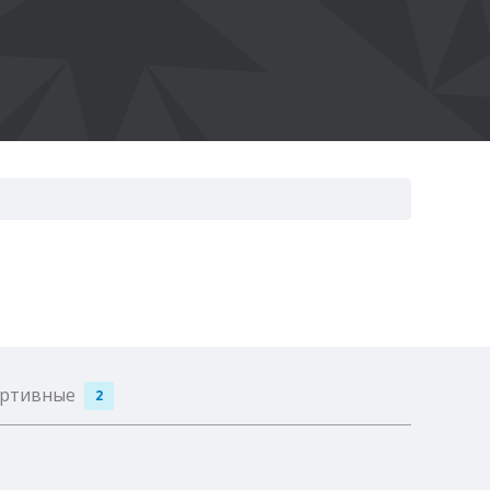
ртивные
2