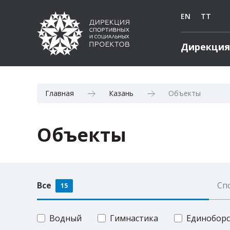
EN
TT
Дирекция
Главная
Казань
Объекты
Объекты
Все
Сп
15
Водный
Гимнастика
Единоборс