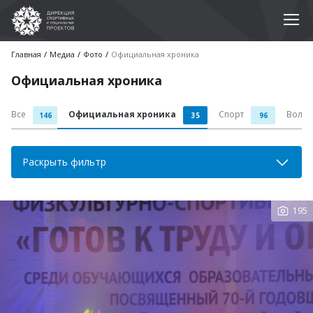
Главная
Медиа
Фото
Официальная хроника
Официальная хроника
Все
Официальная хроника
Спорт
Волон
146
35
96
Раскрыть фильтр
195
Ко
фото