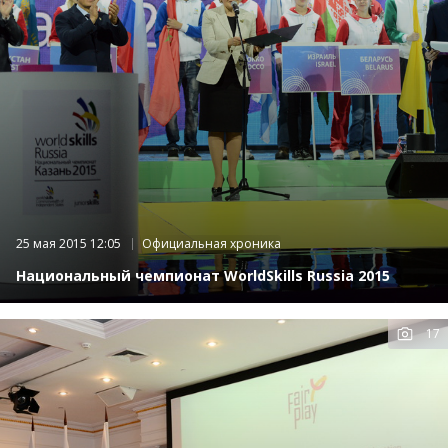
25 мая 2015 12:05
Официальная хроника
Национальный чемпионат WorldSkills Russia 2015
17
К
фот