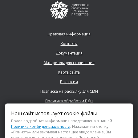
Правовая информация
Контакты
Документация
Материалы для скачивания
Карта сайта
Вакансии
Подписка на рассылку для СМИ
Политика обработки ПДн
Наш сайт использует cookie-файлы
+7 (843) 222 0700
Более подробная информация представлена в нашей
Политике конфиденциальности
. Нажимая на кнопку
«Принять» или закрывая настоящее уведомление, Вы
info@dsspkazan.ru
подтверждаете, что ознакомились с Политикой