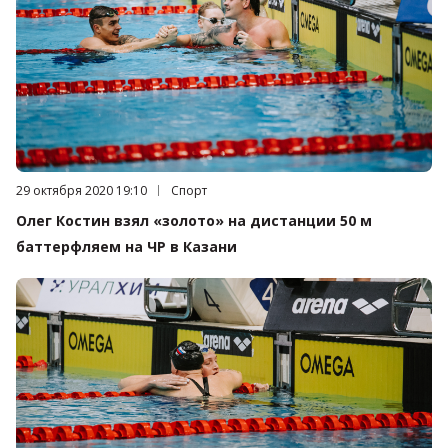
Дата публикации:
29 октября 2020 19:10
Категория:
Спорт
Олег Костин взял «золото» на дистанции 50 м
баттерфляем на ЧР в Казани