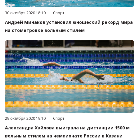
Дата публикации:
30 октября 2020 18:10
Категория:
Спорт
Андрей Минаков установил юношеский рекорд мира
на стометровке вольным стилем
Дата публикации:
29 октября 2020 19:10
Категория:
Спорт
Александра Хайлова выиграла на дистанции 1500 м
вольным стилем на чемпионате России в Казани