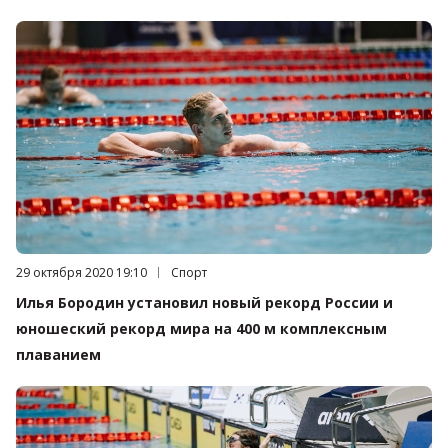
Дата публикации:
29 октября 2020 19:10
Категория:
Спорт
Илья Бородин установил новый рекорд России и
юношеский рекорд мира на 400 м комплексным
плаванием