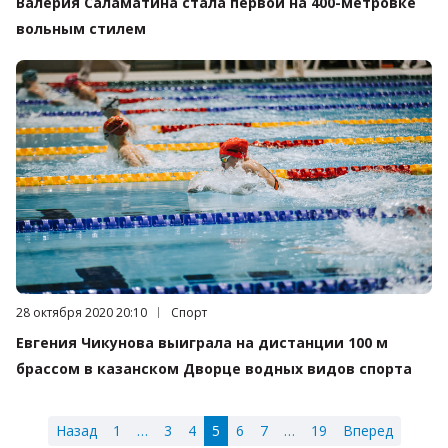
Валерия Саламатина стала первой на 400-метровке
вольным стилем
Дата публикации:
28 октября 2020 20:10
Категория:
Спорт
Евгения Чикунова выиграла на дистанции 100 м
брассом в казанском Дворце водных видов спорта
Назад
1
…
3
4
5
6
7
…
19
Вперед