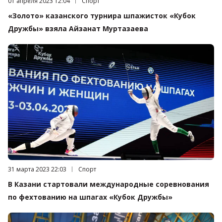
Дата публикации:
01 апреля 2023 12:04
Категория:
Спорт
«Золото» казанского турнира шпажисток «Кубок
Дружбы» взяла Айзанат Муртазаева
Дата публикации:
31 марта 2023 22:03
Категория:
Спорт
В Казани стартовали международные соревнования
по фехтованию на шпагах «Кубок Дружбы»