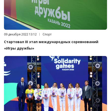
Дата публикации:
09 декабря 2022 13:12
Категория:
Спорт
Стартовал III этап международных соревнований
«Игры дружбы»