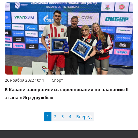
Дата публикации:
26 ноября 2022 10:11
Категория:
Спорт
В Казани завершились соревнования по плаванию II
этапа «Игр дружбы»
1
2
3
4
Вперед