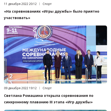
Дата публикации:
11 декабря 2022 20:12
Категория:
Спорт
«На соревнованиях «Игры дружбы» было приятно
участвовать»
Дата публикации:
09 декабря 2022 19:12
Категория:
Спорт
Светлана Ромашина открыла соревнования по
синхронному плаванию III этапа «Игр дружбы»