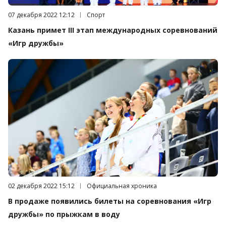
Дата публикации:
07 декабря 2022 12:12
Категория:
Спорт
Казань примет III этап международных соревнований
«Игр дружбы»
Дата публикации:
02 декабря 2022 15:12
Категория:
Официальная хроника
В продаже появились билеты на соревнования «Игр
дружбы» по прыжкам в воду